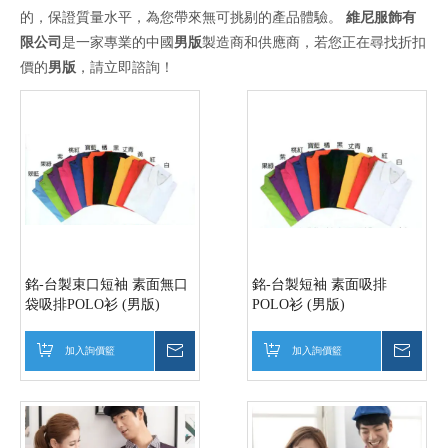
的，保證質量水平，為您帶來無可挑剔的產品體驗。
維尼服飾有
限公司
是一家專業的中國
男版
製造商和供應商，若您正在尋找折扣
價的
男版
，請立即諮詢！
銘-台製束口短袖 素面無口
銘-台製短袖 素面吸排
袋吸排POLO衫 (男版)
POLO衫 (男版)
加入詢價籃
詢價
加入詢價籃
詢價