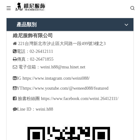
產品類別
維尼服飾有限公司

221
台灣新北市汐止區大同路一段499號3樓之3

電話：02-26412111

傳真：02-26471855

電子信箱：
weini.h88@msa.hinet.net

IG
https://www.instagram.com/weini088/

YT
https://www.youtube.com/@weneed088/featured

臉書粉絲團
https://www.facebook.com/weini.26412111/

Line ID：weini.h88