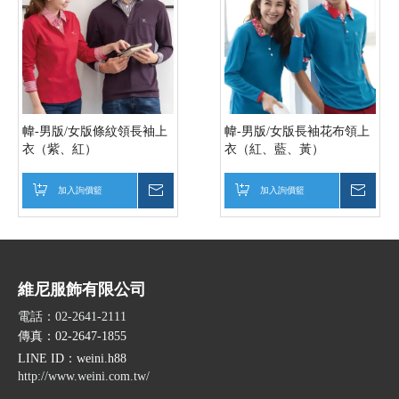
幃-男版/女版條紋領長袖上
幃-男版/女版長袖花布領上
衣（紫、紅）
衣（紅、藍、黃）
加入詢價籃
詢價
加入詢價籃
詢價
維尼服飾有限公司
電話：02-2641-2111
傳真：02-2647-1855
LINE ID
：weini.h88
http://www.weini.com.tw/