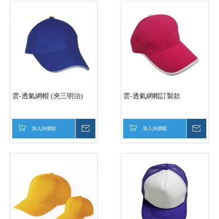
雲-透氣網帽 (夾三明治)
雲-透氣網帽訂製款
加入詢價籃
詢價
加入詢價籃
詢價