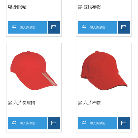
燿-網眼帽
雲-雙帳布帽
加入詢價籃
詢價
加入詢價籃
詢價
雲-六片長眉帽
雲-六片棉帽
加入詢價籃
詢價
加入詢價籃
詢價