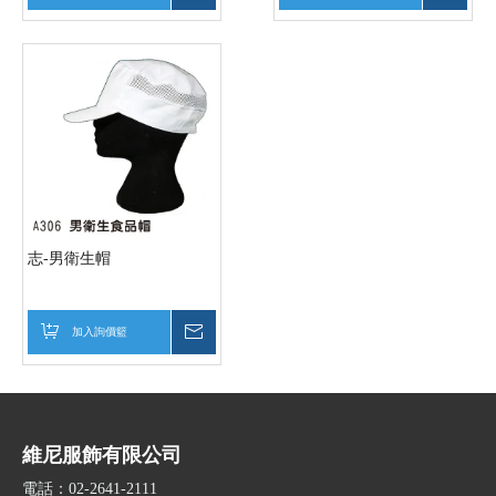
志-男衛生帽
加入詢價籃
詢價
維尼服飾有限公司
電話：02-2641-2111