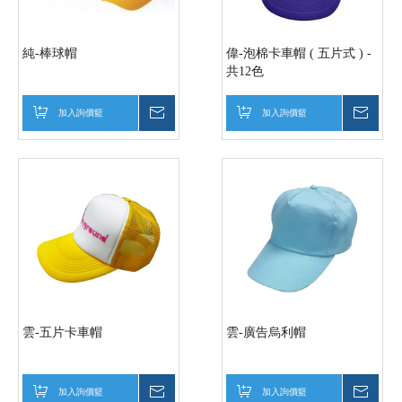
純-棒球帽
偉-泡棉卡車帽 ( 五片式 ) -
共12色
加入詢價籃
詢價
加入詢價籃
詢價
雲-五片卡車帽
雲-廣告烏利帽
加入詢價籃
詢價
加入詢價籃
詢價