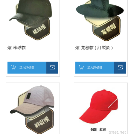
燿-棒球帽
燿-寬檐帽 ( 訂製款 )
加入詢價籃
詢價
加入詢價籃
詢價