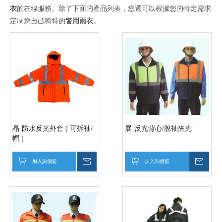
衣
的在線服務。除了下面的產品列表，您還可以根據您的特定需求
定制您自己獨特的
警用雨衣
。
晶-防水反光外套 ( 可拆袖/
展-反光背心/脫袖夾克
帽 )
加入詢價籃
詢價
加入詢價籃
詢價