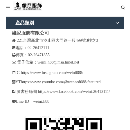
產品類別
維尼服飾有限公司

221
台灣新北市汐止區大同路一段499號3樓之3

電話：02-26412111

傳真：02-26471855

電子信箱：
weini.h88@msa.hinet.net

IG
https://www.instagram.com/weini088/

YT
https://www.youtube.com/@weneed088/featured

臉書粉絲團
https://www.facebook.com/weini.26412111/

Line ID：weini.h88