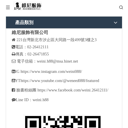
產品類別
維尼服飾有限公司

221
台灣新北市汐止區大同路一段499號3樓之3

電話：02-26412111

傳真：02-26471855

電子信箱：
weini.h88@msa.hinet.net

IG
https://www.instagram.com/weini088/

YT
https://www.youtube.com/@weneed088/featured

臉書粉絲團
https://www.facebook.com/weini.26412111/

Line ID：weini.h88