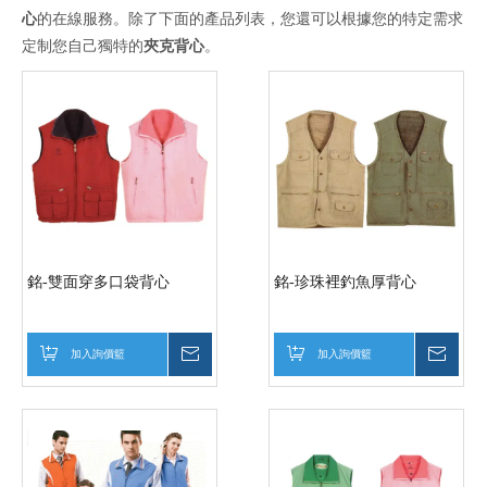
心
的在線服務。除了下面的產品列表，您還可以根據您的特定需求
定制您自己獨特的
夾克背心
。
銘-雙面穿多口袋背心
銘-珍珠裡釣魚厚背心
加入詢價籃
詢價
加入詢價籃
詢價