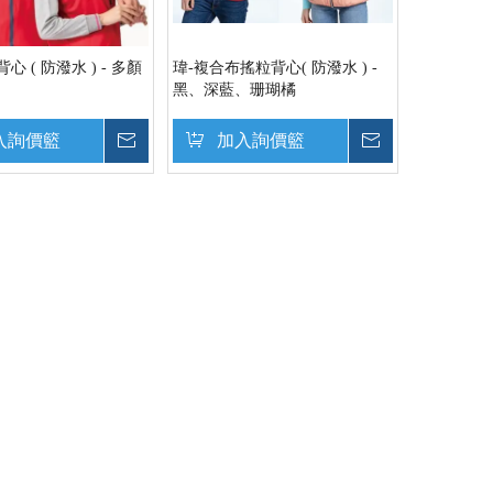
心 ( 防潑水 ) - 多顏
瑋-複合布搖粒背心( 防潑水 ) -
黑、深藍、珊瑚橘
入詢價籃
詢價
加入詢價籃
詢價