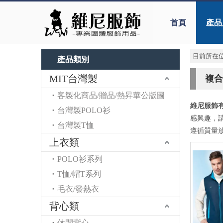
首頁
產品
目前所在位
產品類別
MIT台灣製
複合
客製化商品/贈品/熱昇華公版圖
維尼服飾
台灣製POLO衫
感興趣，
台灣製T恤
遵循質量
上衣類
POLO衫系列
T恤/帽T系列
毛衣/發熱衣
背心類
休閒背心