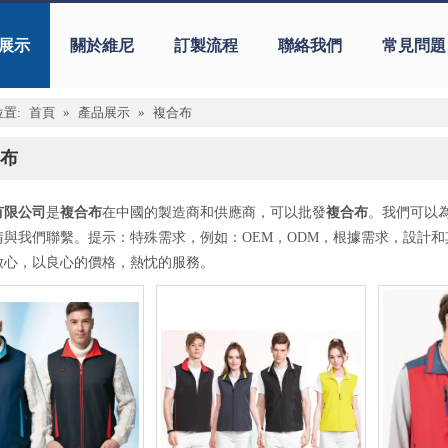
展示
關於維尼
訂製流程
聯絡我們
常見問題
置:
首頁
»
產品展示
»
複合布
布
有限公司
是
複合布
在中國的製造商和供應商，可以批發
複合布
。我們可以
請與我們聯繫。提示：特殊需求，例如：OEM，ODM，根據需求，設計
放心，以良心的價格，熱忱的服務。