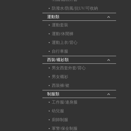
防潑水/防風/抗UV/可收納
運動類
運動套裝
運動/休閒褲
運動上衣/背心
自行車服
西裝/襯衫類
男女西套外套/背心
男女襯衫
西裝褲/裙
制服類
工作服/連身服
幼兒服
廚師制服
軍警/保全制服