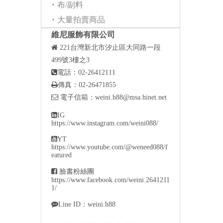
布/副料
大量拍賣商品
維尼服飾有限公司

221
台灣新北市汐止區大同路一段
499號3樓之3

電話：02-26412111

傳真：02-26471855

電子信箱：
weini.h88@msa.hinet.net

IG
https://www.instagram.com/weini088/

YT
https://www.youtube.com/@weneed088/f
eatured

臉書粉絲團
https://www.facebook.com/weini.2641211
1/

Line ID：weini.h88