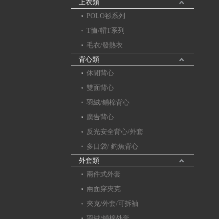
上衣類
POLO衫系列
T恤/帽T系列
毛衣/發熱衣
背心類
休閒背心
雙面背心
羽絨/鋪棉背心
廣告背心
反光安全背心/外套
多口袋/ 釣魚背心
外套類
兩件式外套
兩面穿夾克
夾克/外套/可拆袖
羽絨/鋪棉外套