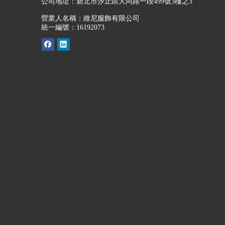
公司地址：
新北市汐止區大同路一段499號3樓之3
營業人名稱：維尼服飾有限公司
統一編號：16192073