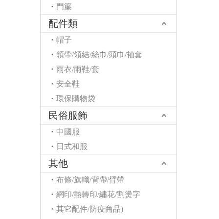
門簾
配件類
帽子
領帶/領結/絲巾/頭巾/袖套
雨衣/雨鞋/套
安全鞋
環保購物袋
民俗服飾
中國服
日式和服
其他
布條/旗幟/背帶/臂帶
網印/熱轉印/繡花/割燙字
其它配件/防疫商品)