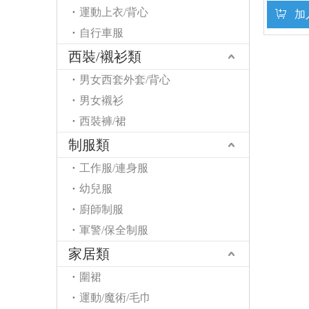
運動上衣/背心
加
自行車服
西裝/襯衫類
男女西套外套/背心
男女襯衫
西裝褲/裙
制服類
工作服/連身服
幼兒服
廚師制服
軍警/保全制服
家居類
圍裙
運動/魔術/毛巾