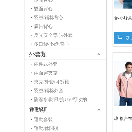
雙面背心
羽絨/鋪棉背心
台-小蜂
廣告背心
反光安全背心/外套
加
多口袋/ 釣魚背心
外套類
兩件式外套
兩面穿夾克
夾克/外套/可拆袖
羽絨/鋪棉外套
防潑水/防風/抗UV/可收納
運動類
瑋-複合布
運動套裝
運動/休閒褲