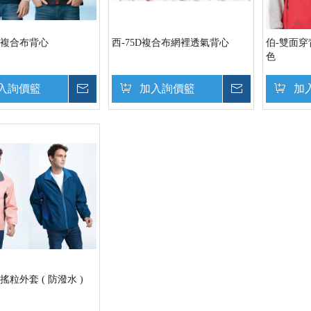
巢複合布背心
西-75D複合布網裡透氣背心
伯-雙面穿背
色
入詢價籃
詢價
加入詢價籃
詢價
加
搖粒外套 ( 防潑水 )