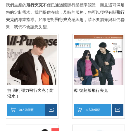
我們生產的
飛行夾克
不僅已通過國際行業標準認證，而且還可滿足
您的定制需求。我們提供在線，及時的服務，您可以獲得有關
飛行
夾克
的專業指導。如果您對
飛行夾克
感興趣，請不要猶豫與我們聯
繫，我們不會讓您失望。
捷-潮行彈力飛行夾克 ( 防
蓉-復刻版飛行夾克
潑水 )
加入詢價籃
詢價
加入詢價籃
詢價