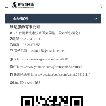
產品類別
維尼服飾有限公司

221
台灣新北市汐止區大同路一段499號3樓之3

電話：02-26412111

傳真：02-26471855

電子信箱：
weini.h88@msa.hinet.net

IG
https://www.instagram.com/weini088/

YT
https://www.youtube.com/@weneed088/featured

臉書粉絲團
https://www.facebook.com/weini.26412111/

Line ID：weini.h88