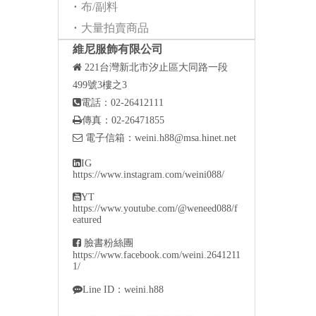
布/副料
大量拍賣商品
維尼服飾有限公司

221
台灣新北市汐止區大同路一段
499號3樓之3

電話：02-26412111

傳真：02-26471855

電子信箱：
weini.h88@msa.hinet.net

IG
https://www.instagram.com/weini088/

YT
https://www.youtube.com/@weneed088/f
eatured

臉書粉絲團
https://www.facebook.com/weini.2641211
1/

Line ID：weini.h88