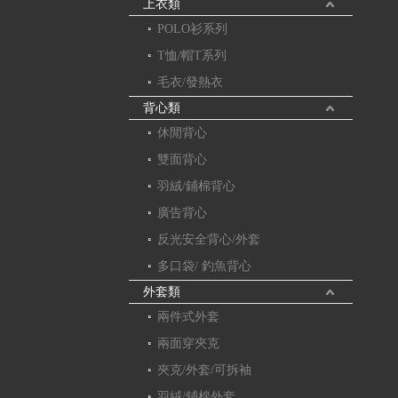
上衣類
POLO衫系列
T恤/帽T系列
毛衣/發熱衣
背心類
休閒背心
雙面背心
羽絨/鋪棉背心
廣告背心
反光安全背心/外套
多口袋/ 釣魚背心
外套類
兩件式外套
兩面穿夾克
夾克/外套/可拆袖
羽絨/鋪棉外套