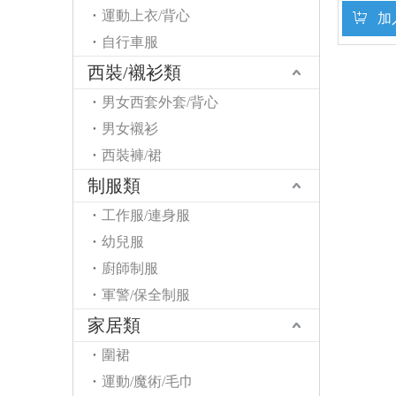
運動上衣/背心
加
自行車服
西裝/襯衫類
男女西套外套/背心
男女襯衫
西裝褲/裙
制服類
工作服/連身服
幼兒服
廚師制服
軍警/保全制服
家居類
圍裙
運動/魔術/毛巾