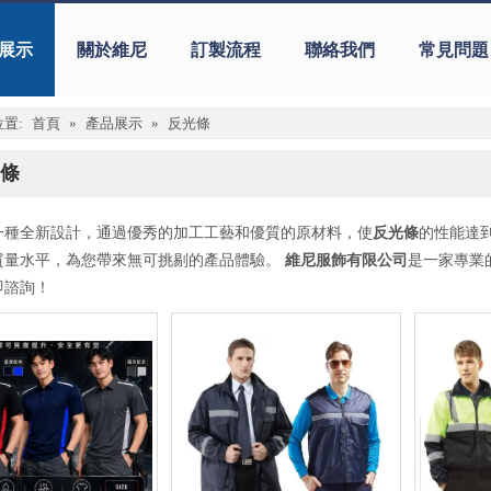
展示
關於維尼
訂製流程
聯絡我們
常見問題
置:
首頁
»
產品展示
»
反光條
條
一種全新設計，通過優秀的加工工藝和優質的原材料，使
反光條
的性能達
質量水平，為您帶來無可挑剔的產品體驗。
維尼服飾有限公司
是一家專業
即諮詢！