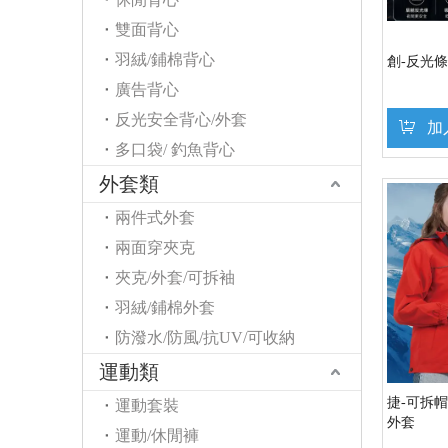
雙面背心
羽絨/鋪棉背心
創-反光條
廣告背心
反光安全背心/外套
加
多口袋/ 釣魚背心
外套類
兩件式外套
兩面穿夾克
夾克/外套/可拆袖
羽絨/鋪棉外套
防潑水/防風/抗UV/可收納
運動類
捷-可拆
運動套裝
外套
運動/休閒褲