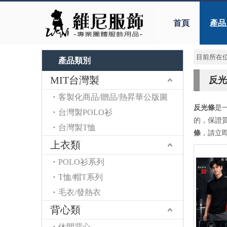
首頁
產品
目前所在位
產品類別
MIT台灣製
反光
客製化商品/贈品/熱昇華公版圖
反光條
是
台灣製POLO衫
的，保證
台灣製T恤
條
，請立
上衣類
POLO衫系列
T恤/帽T系列
毛衣/發熱衣
背心類
休閒背心