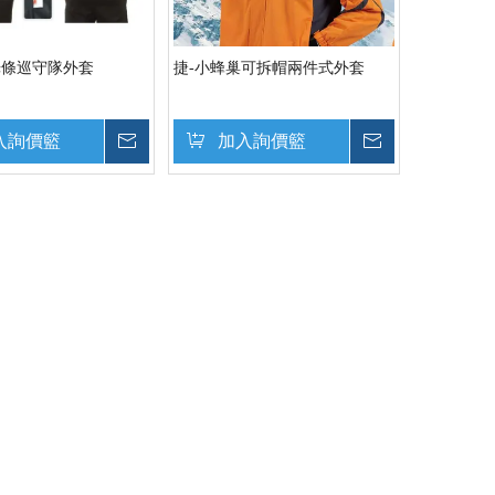
光條巡守隊外套
捷-小蜂巢可拆帽兩件式外套
入詢價籃
詢價
加入詢價籃
詢價