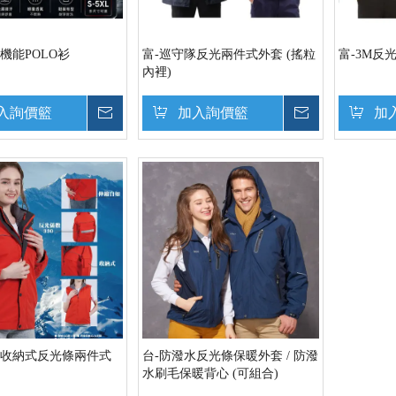
機能POLO衫
富-巡守隊反光兩件式外套 (搖粒
富-3M反
內裡)
入詢價籃
詢價
加入詢價籃
詢價
加
帽收納式反光條兩件式
台-防潑水反光條保暖外套 / 防潑
水刷毛保暖背心 (可組合)