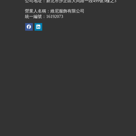
公司地址：
新北市汐止區大同路一段499號3樓之3
營業人名稱：維尼服飾有限公司
統一編號：16192073