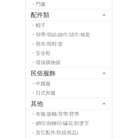
門簾
配件類
帽子
領帶/領結/絲巾/頭巾/袖套
雨衣/雨鞋/套
安全鞋
環保購物袋
民俗服飾
中國服
日式和服
其他
布條/旗幟/背帶/臂帶
網印/熱轉印/繡花/割燙字
其它配件/防疫商品)