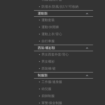
防潑水/防風/抗UV/可收納
運動類
運動套裝
運動/休閒褲
運動上衣/背心
自行車服
西裝/襯衫類
男女西套外套/背心
男女襯衫
西裝褲/裙
制服類
工作服/連身服
幼兒服
廚師制服
軍警/保全制服