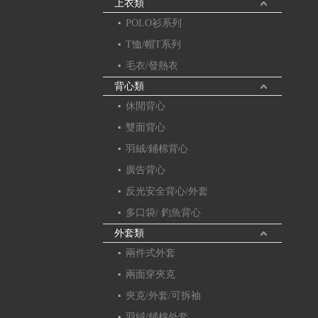
上衣類
POLO衫系列
T恤/帽T系列
毛衣/發熱衣
背心類
休閒背心
雙面背心
羽絨/鋪棉背心
廣告背心
反光安全背心/外套
多口袋/ 釣魚背心
外套類
兩件式外套
兩面穿夾克
夾克/外套/可拆袖
羽絨/鋪棉外套