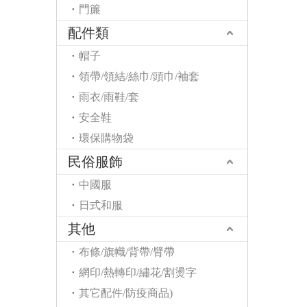
門簾
配件類
帽子
領帶/領結/絲巾/頭巾/袖套
雨衣/雨鞋/套
安全鞋
環保購物袋
民俗服飾
中國服
日式和服
其他
布條/旗幟/背帶/臂帶
網印/熱轉印/繡花/割燙字
其它配件/防疫商品)