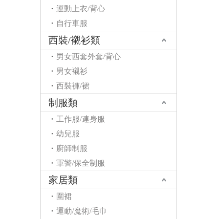
運動上衣/背心
自行車服
西裝/襯衫類
男女西套外套/背心
男女襯衫
西裝褲/裙
制服類
工作服/連身服
幼兒服
廚師制服
軍警/保全制服
家居類
圍裙
運動/魔術/毛巾