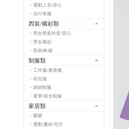
運動上衣/背心
自行車服
西裝/襯衫類
男女西套外套/背心
男女襯衫
西裝褲/裙
制服類
工作服/連身服
幼兒服
廚師制服
軍警/保全制服
家居類
圍裙
運動/魔術/毛巾