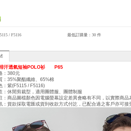
5115 / F5116
最低訂購量：
30 件
述
排汗透氣短袖
POLO
衫 P65
格：
380
元
質：
35%
聚酯纖維、
65%
棉
紫(F5115 / F5116)
性：休閒剪裁型，適用團體服、團體制服
註：商品圖檔顏色因電腦螢幕設定差異會略有不同，以實際商品
訊：貨款採取電匯或貨到收款方式付訖，已配合過之客戶亦可接