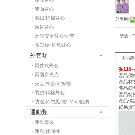
雙面背心
羽絨/鋪棉背心
分享到:
廣告背心
反光安全背心/外套
型號：
F
多口袋/ 釣魚背心
外套類
產品描
兩件式外套
妥
110-
兩面穿夾克
產品價
產品材
夾克/外套/可拆袖
產品顏色：
羽絨/鋪棉外套
產品特
產品備
防潑水/防風/抗UV/可收納
貿易資
運動類
運動套裝
運動/休閒褲