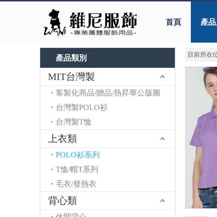
首頁
產品
目前所在位
產品類別
MIT台灣製
客製化商品/贈品/熱昇華公版圖
台灣製POLO衫
台灣製T恤
上衣類
POLO衫系列
T恤/帽T系列
毛衣/發熱衣
背心類
休閒背心