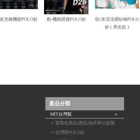
-反光條機能POLO衫
創-機能拼接POLO衫
伯-冰涼涼感短袖POLO
衫 ( 男女款 )
產品分類
MIT台灣製
客製化商品/贈品/熱昇華公版圖
台灣製POLO衫