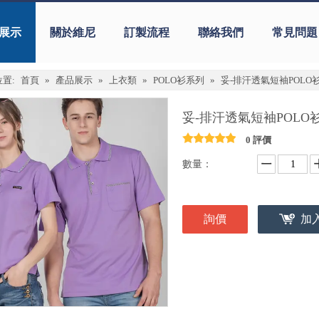
展示
關於維尼
訂製流程
聯絡我們
常見問題
置:
首頁
»
產品展示
»
上衣類
»
POLO衫系列
»
妥-排汗透氣短袖POLO
妥-排汗透氣短袖POLO
0 評價
數量：
詢價
加