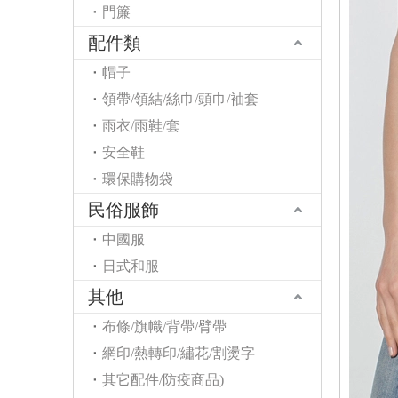
門簾
配件類
帽子
領帶/領結/絲巾/頭巾/袖套
雨衣/雨鞋/套
安全鞋
環保購物袋
民俗服飾
中國服
日式和服
其他
布條/旗幟/背帶/臂帶
網印/熱轉印/繡花/割燙字
其它配件/防疫商品)