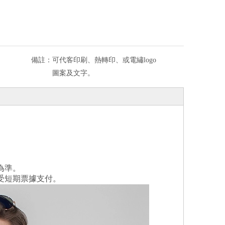
備註：
可代客印刷、熱轉印、或電繡logo
圖案及文字。
為準。
受短期票據支付。