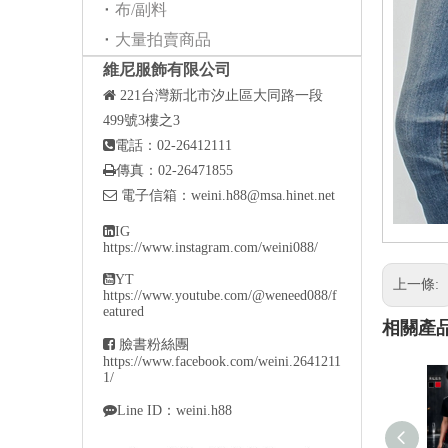
布/副料
大量拍賣商品
維尼服飾有限公司

221
台灣新北市汐止區大同路一段
499號3樓之3

電話：02-26412111

傳真：02-26471855

電子信箱：
weini.h88@msa.hinet.net

IG
https://www.instagram.com/weini088/

YT
上一條:
https://www.youtube.com/@weneed088/f
eatured
相關產

臉書粉絲團
https://www.facebook.com/weini.2641211
1/

Line ID：weini.h88