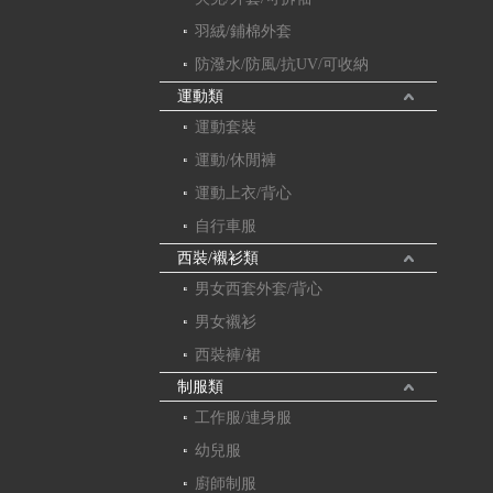
羽絨/鋪棉外套
防潑水/防風/抗UV/可收納
運動類
運動套裝
運動/休閒褲
運動上衣/背心
自行車服
西裝/襯衫類
男女西套外套/背心
男女襯衫
西裝褲/裙
制服類
工作服/連身服
幼兒服
廚師制服