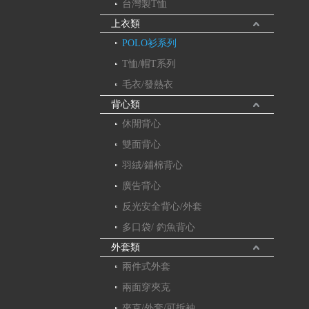
台灣製T恤
上衣類
POLO衫系列
T恤/帽T系列
毛衣/發熱衣
背心類
休閒背心
雙面背心
羽絨/鋪棉背心
廣告背心
反光安全背心/外套
多口袋/ 釣魚背心
外套類
兩件式外套
兩面穿夾克
夾克/外套/可拆袖