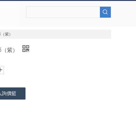
衫（紫）
衫（紫）
入詢價籃