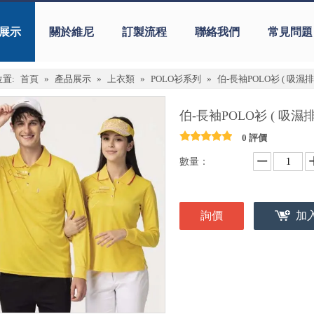
展示
關於維尼
訂製流程
聯絡我們
常見問題
置:
首頁
»
產品展示
»
上衣類
»
POLO衫系列
»
伯-長袖POLO衫 ( 吸濕
伯-長袖POLO衫 ( 吸濕
0 評價
數量：
詢價
加