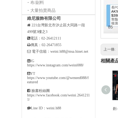
布/副料
大量拍賣商品
維尼服飾有限公司

221
台灣新北市汐止區大同路一段
499號3樓之3

電話：02-26412111

傳真：02-26471855
上一條:

電子信箱：
weini.h88@msa.hinet.net
相關產

IG
https://www.instagram.com/weini088/

YT
https://www.youtube.com/@weneed088/f
eatured

臉書粉絲團
https://www.facebook.com/weini.2641211
1/

Line ID：weini.h88
創