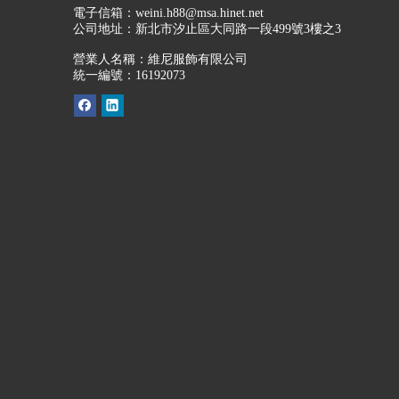
電子信箱：
weini.h88@msa.hinet.net
公司地址：
新北市汐止區大同路一段499號3樓之3
營業人名稱：維尼服飾有限公司
統一編號：16192073