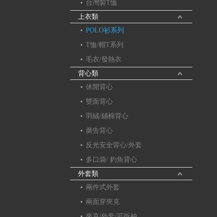
台灣製T恤
上衣類
POLO衫系列
T恤/帽T系列
毛衣/發熱衣
背心類
休閒背心
雙面背心
羽絨/鋪棉背心
廣告背心
反光安全背心/外套
多口袋/ 釣魚背心
外套類
兩件式外套
兩面穿夾克
夾克/外套/可拆袖