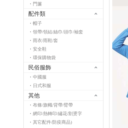
門簾
配件類
帽子
領帶/領結/絲巾/頭巾/袖套
雨衣/雨鞋/套
安全鞋
環保購物袋
民俗服飾
中國服
日式和服
其他
布條/旗幟/背帶/臂帶
網印/熱轉印/繡花/割燙字
其它配件/防疫商品)