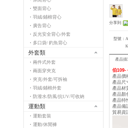
雙面背心
羽絨/鋪棉背心
分享到:
廣告背心
反光安全背心/外套
型號：
A
多口袋/ 釣魚背心
K
外套類
產品描
兩件式外套
伯109-
兩面穿夾克
產品價格
夾克/外套/可拆袖
產品尺
羽絨/鋪棉外套
產品材
產品顏
防潑水/防風/抗UV/可收納
產品特
運動類
產品備
貿易資
運動套裝
運動/休閒褲