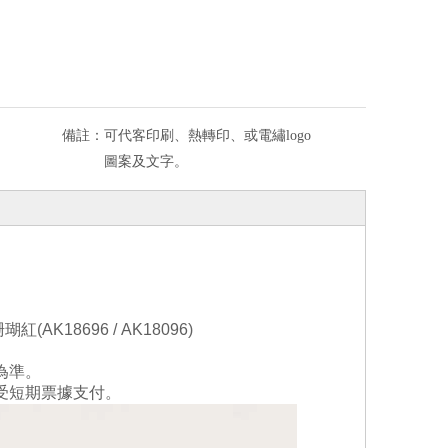
備註：
可代客印刷、熱轉印、或電繡logo
圖案及文字。
珊瑚紅
(
AK1869
6 /
AK18
096
)
為準。
受短期票據支付。