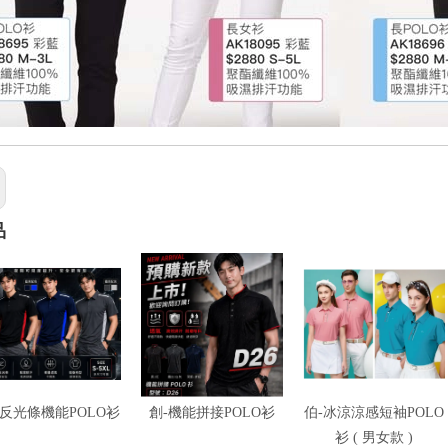
品
-反光條機能POLO衫
創-機能拼接POLO衫
伯-冰涼涼感短袖POLO
衫 ( 男女款 )