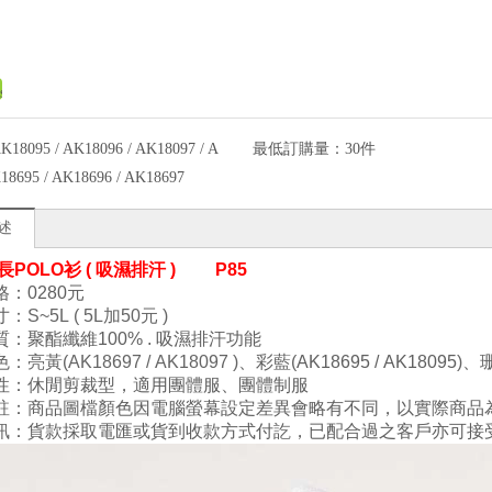
K18095 / AK18096 / AK18097 / A
最低訂購量：
30件
18695 / AK18696 / AK18697
述
 長POLO衫 ( 吸濕排汗 )
P85
：0280
元
寸
：
S
~5L
( 5L加50元 )
質
：
聚酯纖維100
% . 吸濕排汗功能
色
：亮黃
(
AK18697 /
AK18
097
)
、
彩藍
(
A
K18695 /
AK18
095
)
、
性
：
休閒剪裁型
，
適用團體服、團體制服
註：商品圖檔顏色因電腦螢幕設定差異會略有不同，以實際商品
訊：貨款採取電匯或貨到收款方式付訖，已配合過之客戶亦可接