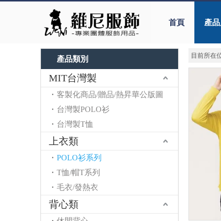
首頁
產品
目前所在位
產品類別
MIT台灣製
客製化商品/贈品/熱昇華公版圖
台灣製POLO衫
台灣製T恤
上衣類
POLO衫系列
T恤/帽T系列
毛衣/發熱衣
背心類
休閒背心