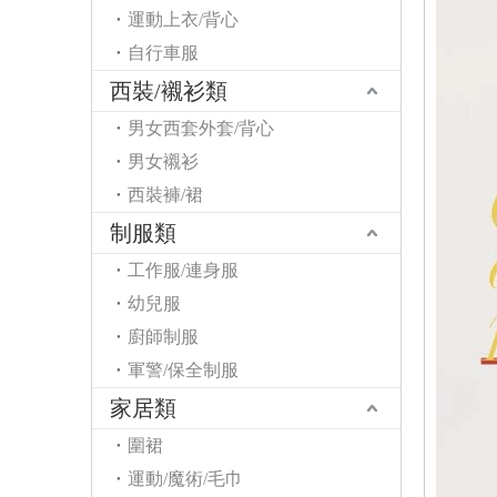
運動上衣/背心
自行車服
西裝/襯衫類
男女西套外套/背心
男女襯衫
西裝褲/裙
制服類
工作服/連身服
幼兒服
廚師制服
軍警/保全制服
家居類
圍裙
運動/魔術/毛巾