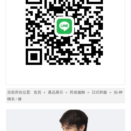
目前所在位置:
首頁
»
產品展示
»
民俗服飾
»
日式和服
»
伯-神
轎衣 / 褲