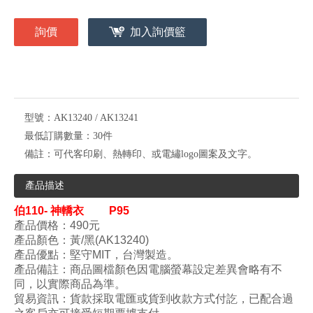
詢價
加入詢價籃
型號：
AK13240 / AK13241
最低訂購數量：
30件
備註：
可代客印刷、熱轉印、或電繡logo圖案及文字。
產品描述
伯
110-
神轎衣 P95
產品價格：
490
元
產品顏色：黃/黑(AK13240)
產品優點：堅守MIT
，台灣製造
。
產品備註：商品圖檔顏色因電腦螢幕設定差異會略有不
同，以實際商品為準。
貿易資訊：貨款採取電匯或貨到收款方式付訖，已配合過