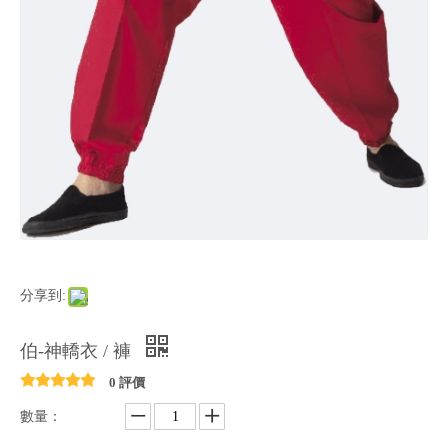
分享到:
伯-神轎衣 / 褲
0 評價
數量：