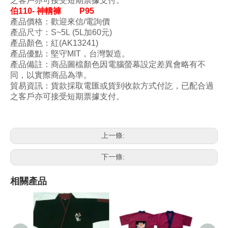
之客戶亦可接受短期票據支付。
伯
110-
神轎褲
P95
產品價格：歡迎來信/電詢價
產品尺寸：S~5L
(5L加60元)
產品顏色：紅(AK13241)
產品優點：堅守MIT
，台灣製造
。
產品備註：商品圖檔顏色因電腦螢幕設定差異會略有不
同，以實際商品為準。
貿易資訊：貨款採取電匯或貨到收款方式付訖，已配合過
之客戶亦可接受短期票據支付。
上一條:
下一條:
相關產品