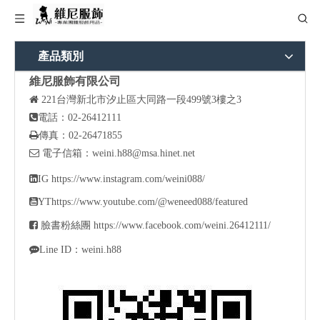
產品類別
維尼服飾有限公司

221
台灣新北市汐止區大同路一段499號3樓之3

電話：02-26412111

傳真：02-26471855

電子信箱：
weini.h88@msa.hinet.net

IG
https://www.instagram.com/weini088/

YT
https://www.youtube.com/@weneed088/featured

臉書粉絲團
https://www.facebook.com/weini.26412111/

Line ID：weini.h88