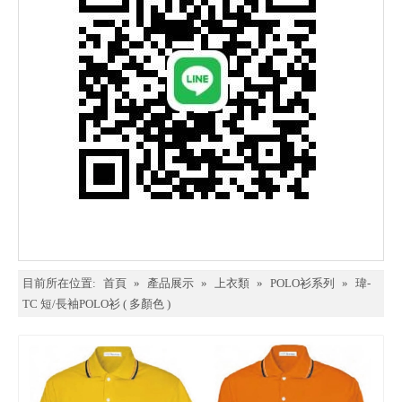
目前所在位置:
首頁
»
產品展示
»
上衣類
»
POLO衫系列
»
瑋-
TC 短/長袖POLO衫 ( 多顏色 )