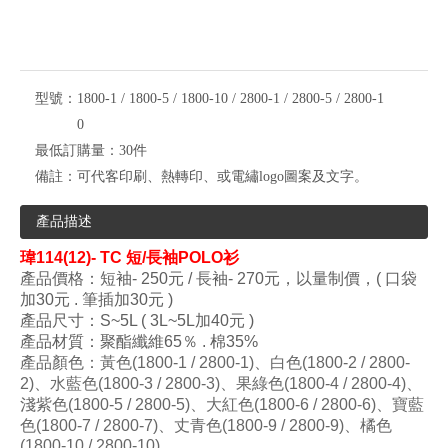
型號：
1800-1 / 1800-5 / 1800-10 / 2800-1 / 2800-5 / 2800-1
0
最低訂購量：
30件
備註：
可代客印刷、熱轉印、或電繡logo圖案及文字。
產品描述
瑋
114(12)- TC 短/長袖POLO衫
產
品價格：
短袖
- 25
0元
/
長
袖-
270
元，以量制價，( 口
袋
加30元 . 筆插加30元 )
產品
尺寸
：S~5L ( 3L~5L加40元 )
產品材質：
聚酯纖維
65
％ .
棉
3
5%
產品顏色
：黃色(1800-1 / 2800-1)、白色
(
1800-2 / 2800-
2)
、
水藍色
(
1800-3 / 2800-3)
、
果綠色
(
1800-4 / 2800-4)
、
淺紫色
(
1800-5 / 2800-5)
、大紅色
(
1800-6 / 2800-6)
、寶藍
色
(
1800-7 / 2800-7)
、丈青色
(
1800-9 / 2800-9)
、橘色
(
1800-10 / 2800-10)