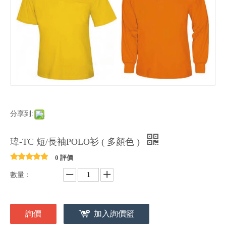
分享到:
瑋-TC 短/長袖POLO衫 ( 多顏色 )
0 評價
數量：
詢價
加入詢價籃