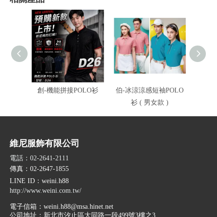
創-機能拼接POLO衫
伯-冰涼涼感短袖POLO
伯-冰
衫 ( 男女款 )
衫
維尼服飾有限公司
電話：02-2641-2111
傳真：02-2647-1855
LINE ID
：weini.h88
http://www.weini.com.tw/
電子信箱：
weini.h88@msa.hinet.net
公司地址：
新北市汐止區大同路一段499號3樓之3