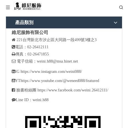
產品類別
維尼服飾有限公司

221
台灣新北市汐止區大同路一段499號3樓之3

電話：02-26412111

傳真：02-26471855

電子信箱：
weini.h88@msa.hinet.net

IG
https://www.instagram.com/weini088/

YT
https://www.youtube.com/@weneed088/featured

臉書粉絲團
https://www.facebook.com/weini.26412111/

Line ID：weini.h88