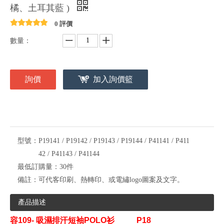
橘、土耳其藍 )
0 評價
數量：
詢價
加入詢價籃
型號：
P19141 / P19142 / P19143 / P19144 / P41141 / P411
42 / P41143 / P41144
最低訂購量：
30件
備註：
可代客印刷、熱轉印、或電繡logo圖案及文字。
產品描述
容109- 吸濕排汗短袖POLO衫
P18