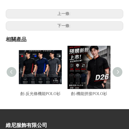
上一條:
下一條:
相關產品
創-反光條機能POLO衫
創-機能拼接POLO衫
伯-冰
衫
維尼服飾有限公司