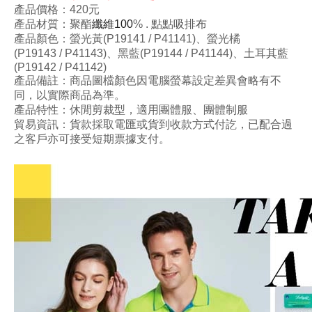
產品價格：42
0元
產品材質：
聚酯
纖維100
%
.
點點吸排布
產品顏色：螢光黃
(P19141 / P41141
)、
螢光橘
(P19143 / P41143
)
、
黑藍
(P19144 / P41144
)
、
土耳其藍
(P19142 / P41142
)
產品備註：商品圖檔顏色因電腦螢幕設定差異會略有不
同
，以實際
商
品
為
準
。
產品特性：
休閒剪裁型
，
適用團體服、團體制服
貿易資訊：貨款採取電匯或貨到收款方式付訖，已配合過
之客戶亦可接受短期票據支付。