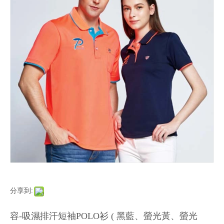
分享到:
容-吸濕排汗短袖POLO衫 ( 黑藍、螢光黃、螢光