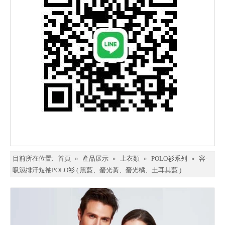
目前所在位置:
首頁
»
產品展示
»
上衣類
»
POLO衫系列
»
容-
吸濕排汗短袖POLO衫 ( 黑藍、螢光黃、螢光橘、土耳其藍 )