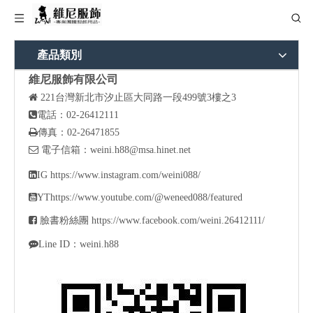
產品類別
維尼服飾有限公司

221
台灣新北市汐止區大同路一段499號3樓之3

電話：02-26412111

傳真：02-26471855

電子信箱：
weini.h88@msa.hinet.net

IG
https://www.instagram.com/weini088/

YT
https://www.youtube.com/@weneed088/featured

臉書粉絲團
https://www.facebook.com/weini.26412111/

Line ID：weini.h88