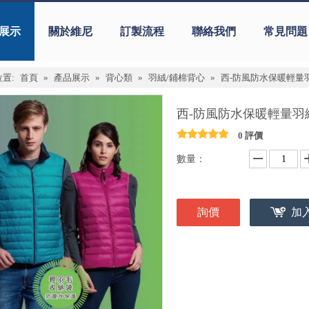
展示
關於維尼
訂製流程
聯絡我們
常見問題
置:
首頁
»
產品展示
»
背心類
»
羽絨/鋪棉背心
»
西-防風防水保暖輕量羽絨
西-防風防水保暖輕量羽絨
0 評價
數量：
詢價
加