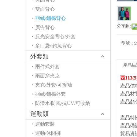
雙面背心
羽絨/鋪棉背心
分享到:
廣告背心
反光安全背心/外套
型號：
9
多口袋/ 釣魚背心
外套類
產品描
兩件式外套
兩面穿夾克
西11
夾克/外套/可拆袖
產品價
產品材
羽絨/鋪棉外套
產品顏
防潑水/防風/抗UV/可收納
麻花灰(
運動類
產品特
運動套裝
產品備
運動/休閒褲
貿易資