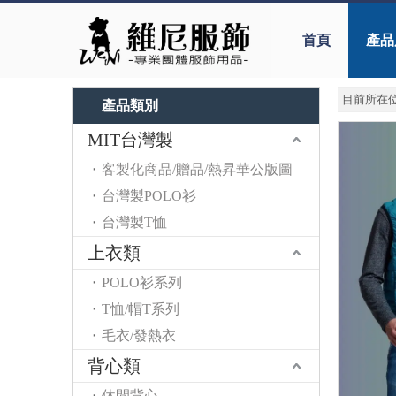
首頁
產品
目前所在位
產品類別
MIT台灣製
客製化商品/贈品/熱昇華公版圖
台灣製POLO衫
台灣製T恤
上衣類
POLO衫系列
T恤/帽T系列
毛衣/發熱衣
背心類
休閒背心