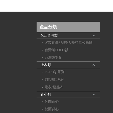
產品分類
MIT台灣製
客製化商品/贈品/熱昇華公版圖
台灣製POLO衫
台灣製T恤
上衣類
POLO衫系列
T恤/帽T系列
毛衣/發熱衣
背心類
休閒背心
雙面背心