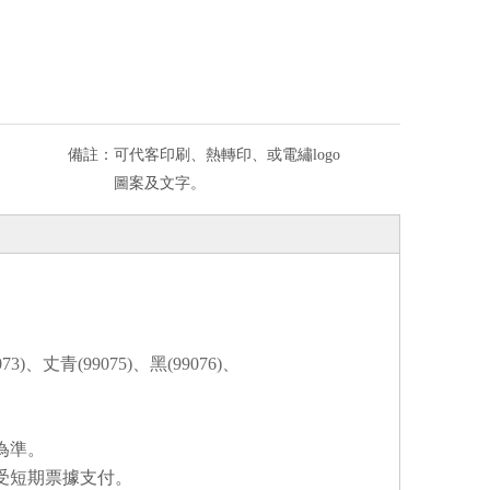
備註：
可代客印刷、熱轉印、或電繡logo
圖案及文字。
073)、丈青(99075)、黑(99076)、
為準。
受短期票據支付。