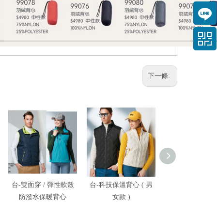
下一條:
台-雙面穿 / 彈性軟殼
台-科技保溫背心 ( 男
台-防潑水彈力
防潑水保暖背心
女款 )
衣外套 / 防潑水
暖背心 (可組