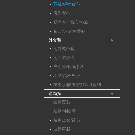
羽絨/鋪棉背心
廣告背心
反光安全背心/外套
多口袋/ 釣魚背心
外套類
兩件式外套
兩面穿夾克
夾克/外套/可拆袖
羽絨/鋪棉外套
防潑水/防風/抗UV/可收納
運動類
運動套裝
運動/休閒褲
運動上衣/背心
自行車服