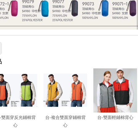
品
-雙面穿反光鋪棉背
台-複合雙面穿鋪棉背
台-雙面輕鋪棉背心
心
心