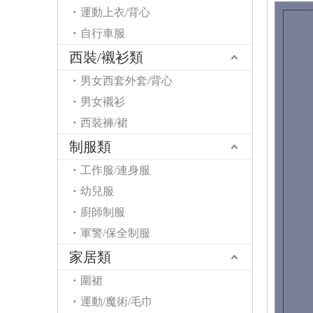
運動上衣/背心
自行車服
西裝/襯衫類
男女西套外套/背心
男女襯衫
西裝褲/裙
制服類
工作服/連身服
幼兒服
廚師制服
軍警/保全制服
家居類
圍裙
運動/魔術/毛巾