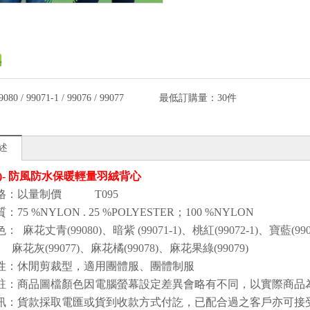
9080 / 99071-1 / 99076 / 99077
最低訂購量：
30件
述
3(5)- 防風防水保暖輕量羽絨背心
格：以量制價 T095
質
：75
%NYLON . 25
%POLYESTER；100
%NYLON
色
：
麻花丈青(99080)、暗紫
(99071-1)、桃紅(99072-1)、寶藍(99
99077)、麻花橘(99078)、麻花果綠(99079)
性
：
休閒剪裁型
，
適用團體服、團體制服
註：商品圖檔顏色因電腦螢幕設定差異會略有不同，以實際商品
訊：貨款採取電匯或貨到收款方式付訖，已配合過之客戶亦可接