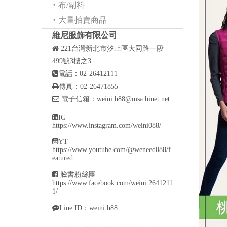
布/副料
大量拍賣商品
維尼服飾有限公司

221
台灣新北市汐止區大同路一段
499號3樓之3

電話：02-26412111

傳真：02-26471855

電子信箱：
weini.h88@msa.hinet.net

IG
https://www.instagram.com/weini088/

YT
https://www.youtube.com/@weneed088/f
eatured

臉書粉絲團
https://www.facebook.com/weini.2641211
1/

Line ID：weini.h88