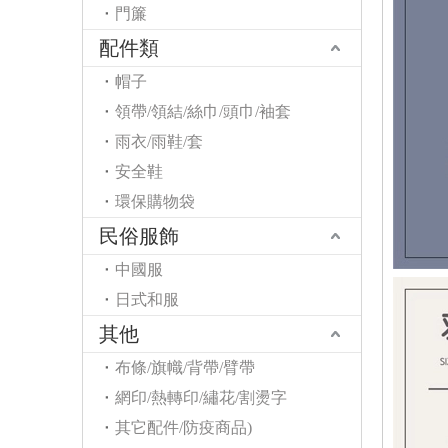
門簾
配件類
帽子
領帶/領結/絲巾/頭巾/袖套
雨衣/雨鞋/套
安全鞋
環保購物袋
民俗服飾
中國服
日式和服
其他
布條/旗幟/背帶/臂帶
網印/熱轉印/繡花/割燙字
其它配件/防疫商品)