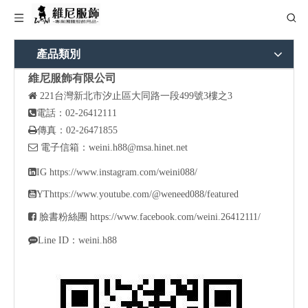
產品類別
維尼服飾有限公司

221
台灣新北市汐止區大同路一段499號3樓之3

電話：02-26412111

傳真：02-26471855

電子信箱：
weini.h88@msa.hinet.net

IG
https://www.instagram.com/weini088/

YT
https://www.youtube.com/@weneed088/featured

臉書粉絲團
https://www.facebook.com/weini.26412111/

Line ID：weini.h88