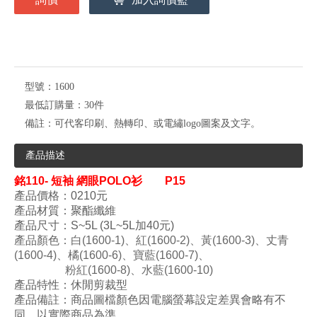
型號：
1600
最低訂購量：
30件
備註：
可代客印刷、熱轉印、或電繡logo圖案及文字。
產品描述
銘
110-
短袖 網眼
POLO衫 P15
產品價格：0210元
產品材質：
聚酯纖維
產品尺寸：S~5L (
3L~
5L加40元)
產品顏色
：白(1600-1)
、紅(
16
00
-
2)
、黃(
16
00
-
3)
、丈青
(
16
00
-
4)
、
橘
(
1600
-6
)
、寶藍
(
1600-7
)
、
粉紅
(
16
00
-8
)
、
水藍
(
16
00
-
10
)
產品特性：
休閒剪裁型
產品備註：商品圖檔顏色因電腦螢幕設定差異會略有不
同，以實際商品為準。