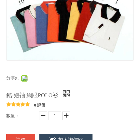
分享到:
銘-短袖 網眼POLO衫
0 評價
數量：
詢價
加入詢價籃