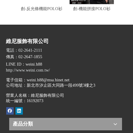
創-反光條機能POLO衫
創-機能拼接POLO衫
伯-冰
衫
維尼服飾有限公司
電話：02-2641-2111
傳真：02-2647-1855
LINE ID
：weini.h88
http://www.weini.com.tw/
電子信箱：
weini.h88@msa.hinet.net
公司地址：
新北市汐止區大同路一段499號3樓之3
營業人名稱：維尼服飾有限公司
統一編號：16192073
產品分類