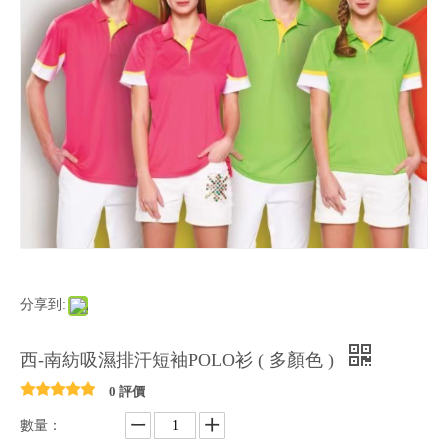
分享到:
西-南紡吸濕排汗短袖POLO衫 ( 多顏色 )
0 評價
數量：