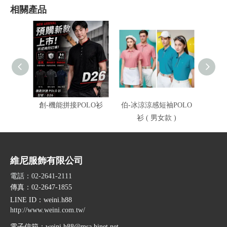
相關產品
創-機能拼接POLO衫
伯-冰涼涼感短袖POLO
伯-冰
衫 ( 男女款 )
衫
維尼服飾有限公司
電話：02-2641-2111
傳真：02-2647-1855
LINE ID
：weini.h88
http://www.weini.com.tw/
電子信箱：
weini.h88@msa.hinet.net