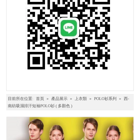
目前所在位置:
首頁
»
產品展示
»
上衣類
»
POLO衫系列
»
西-
南紡吸濕排汗短袖POLO衫 ( 多顏色 )