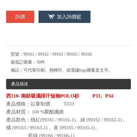
詢價
加入詢價籃
型號：
99161 / 99162 / 99163 / 99165 / 99166
最低訂購量：
30件
備註：
可代客印刷、熱轉印、或電繡logo圖案及文字。
產品描述
西110- 南紡吸濕排汗短袖POLO衫 P33、P34
產品價格：以量制價 T033
產品材質
：
100
%聚酯纖維
產品顏色
：桃紅(99161 / 99161-1)、綠
(99162 / 99162-1)
、
橘
(99163 / 99163-1)
、黃
(99165 / 99165-1)
、
藍綠
(99166 / 99166-1)