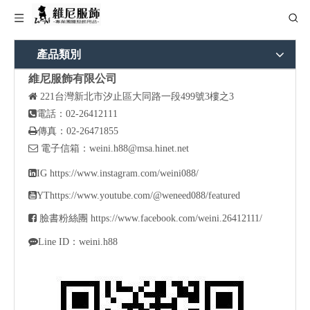
產品類別
維尼服飾有限公司

221
台灣新北市汐止區大同路一段499號3樓之3

電話：02-26412111

傳真：02-26471855

電子信箱：
weini.h88@msa.hinet.net

IG
https://www.instagram.com/weini088/

YT
https://www.youtube.com/@weneed088/featured

臉書粉絲團
https://www.facebook.com/weini.26412111/

Line ID：weini.h88