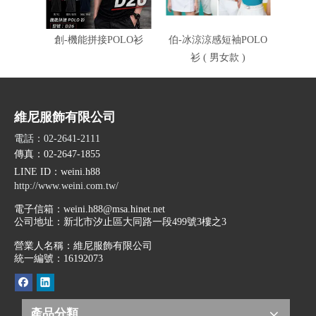
創-機能拼接POLO衫
伯-冰涼涼感短袖POLO
伯-冰
衫 ( 男女款 )
衫
維尼服飾有限公司
電話：02-2641-2111
傳真：02-2647-1855
LINE ID
：weini.h88
http://www.weini.com.tw/
電子信箱：
weini.h88@msa.hinet.net
公司地址：
新北市汐止區大同路一段499號3樓之3
營業人名稱：維尼服飾有限公司
統一編號：16192073
產品分類