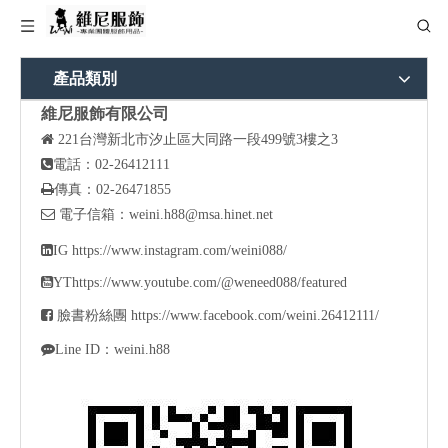
產品類別
維尼服飾有限公司

221
台灣新北市汐止區大同路一段499號3樓之3

電話：02-26412111

傳真：02-26471855

電子信箱：
weini.h88@msa.hinet.net

IG
https://www.instagram.com/weini088/

YT
https://www.youtube.com/@weneed088/featured

臉書粉絲團
https://www.facebook.com/weini.26412111/

Line ID：weini.h88