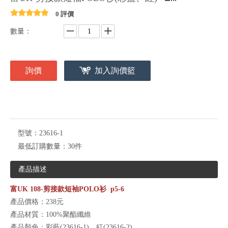
0 評價
數量：
詢價
加入詢價籃
型號：
23616-1
最低訂購數量：
30件
產品描述
富UK 108-剪接款短袖POLO衫
p5-6
產品價格：238
元
產品材質
：100%聚酯纖維
產品顏色
：
彩藍(23616-1)、紅(23616-2)