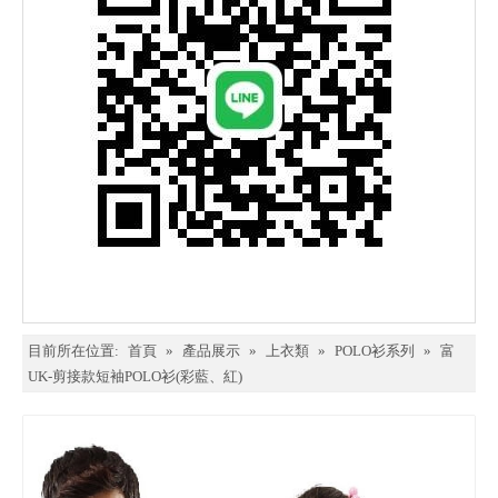
目前所在位置:
首頁
»
產品展示
»
上衣類
»
POLO衫系列
»
富
UK-剪接款短袖POLO衫(彩藍、紅)