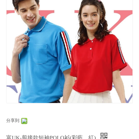
分享到:
富UK-剪接款短袖POLO衫(彩藍、紅)