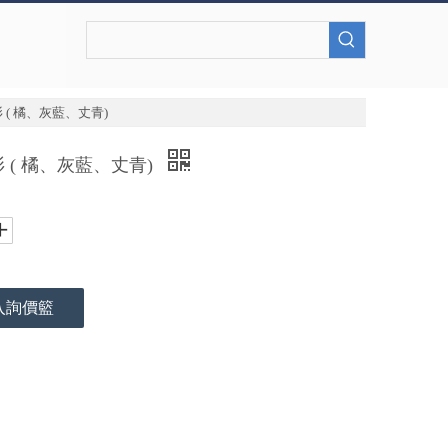
 ( 橘、灰藍、丈青)
 ( 橘、灰藍、丈青)
入詢價籃