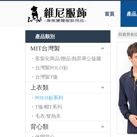
首頁
產品
目前所在位
產品類別
MIT台灣製
客製化商品/贈品/熱昇華公版圖
台灣製POLO衫
台灣製T恤
上衣類
POLO衫系列
T恤/帽T系列
毛衣/發熱衣
背心類
休閒背心