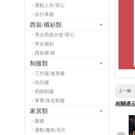
運動上衣/背心
自行車服
西裝/襯衫類
男女西套外套/背心
男女襯衫
西裝褲/裙
制服類
工作服/連身服
幼兒服
上一條:
廚師制服
軍警/保全制服
相關產
家居類
圍裙
運動/魔術/毛巾