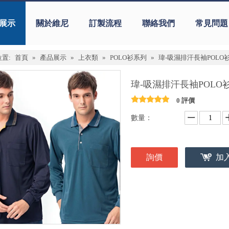
展示
關於維尼
訂製流程
聯絡我們
常見問題
置:
首頁
»
產品展示
»
上衣類
»
POLO衫系列
»
瑋-吸濕排汗長袖POLO衫
瑋-吸濕排汗長袖POLO衫
0 評價
數量：
詢價
加