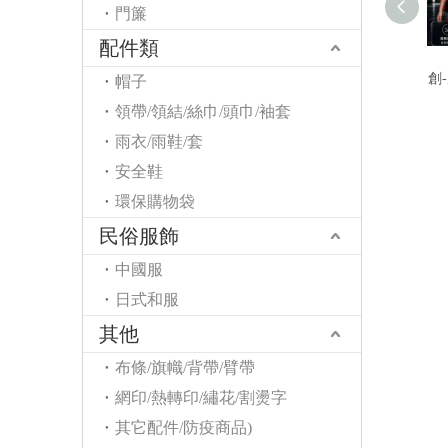
門簾
配件類
創
帽子
領帶/領結/絲巾/頭巾/袖套
雨衣/雨鞋/套
安全鞋
環保購物袋
民俗服飾
中國服
日式和服
其他
布條/旗幟/背帶/臂帶
網印/熱轉印/繡花/割燙字
其它配件/防疫商品)