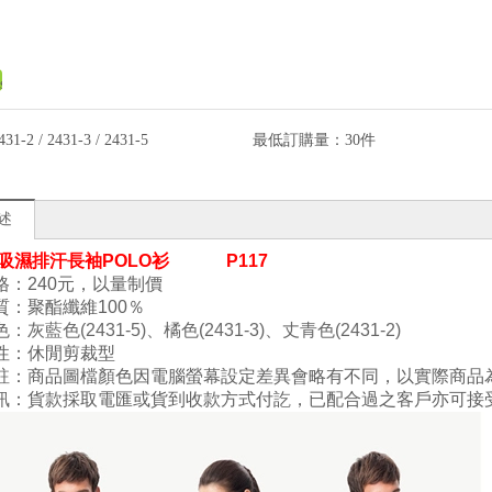
431-2 / 2431-3 / 2431-5
最低訂購量：
30件
述
- 吸濕排汗長袖POLO衫
P117
格：240元，以量制價
質：
聚酯纖維
100
％
色
：
灰藍
色(2431-5)
、
橘色(2431-3)
、
丈青色(24
31-2)
性：
休閒剪裁型
註：商品圖檔顏色因電腦螢幕設定差異會略有不同，以實際商品
訊：貨款採取電匯或貨到收款方式付訖，已配合過之客戶亦可接