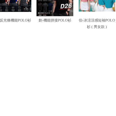
-反光條機能POLO衫
創-機能拼接POLO衫
伯-冰涼涼感短袖POLO
衫 ( 男女款 )