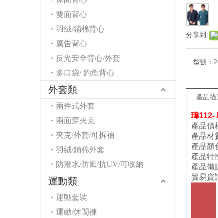
雙面背心
羽絨/鋪棉背心
分享到:
廣告背心
反光安全背心/外套
型號：
2
多口袋/ 釣魚背心
外套類
產品描
兩件式外套
瑋
112
兩面穿夾克
產品價
夾克/外套/可拆袖
產品材
產品顏
羽絨/鋪棉外套
產品特
防潑水/防風/抗UV/可收納
產品備
貿易資
運動類
運動套裝
運動/休閒褲