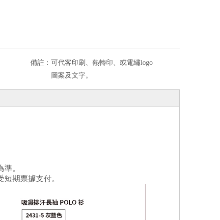
備註：
可代客印刷、熱轉印、或電繡logo
圖案及文字。
為準。
受短期票據支付。