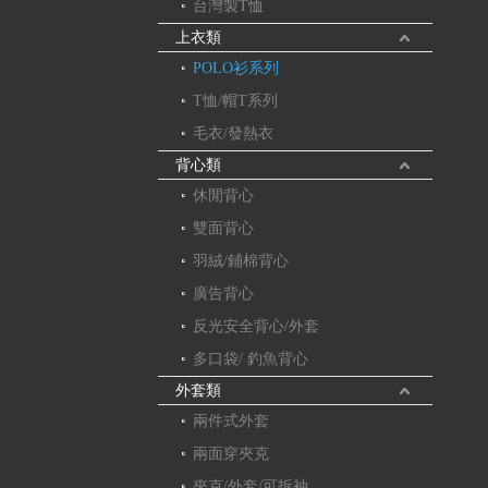
台灣製T恤
上衣類
POLO衫系列
T恤/帽T系列
毛衣/發熱衣
背心類
休閒背心
雙面背心
羽絨/鋪棉背心
廣告背心
反光安全背心/外套
多口袋/ 釣魚背心
外套類
兩件式外套
兩面穿夾克
夾克/外套/可拆袖