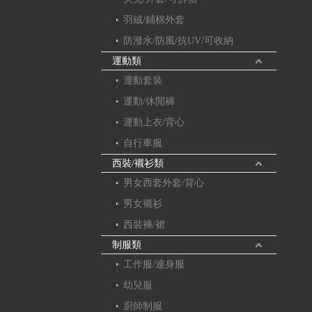
羽絨/鋪棉外套
防潑水/防風/抗UV/可收納
運動類
運動套裝
運動/休閒褲
運動上衣/背心
自行車服
西裝/襯衫類
男女西套外套/背心
男女襯衫
西裝褲/裙
制服類
工作服/連身服
幼兒服
廚師制服