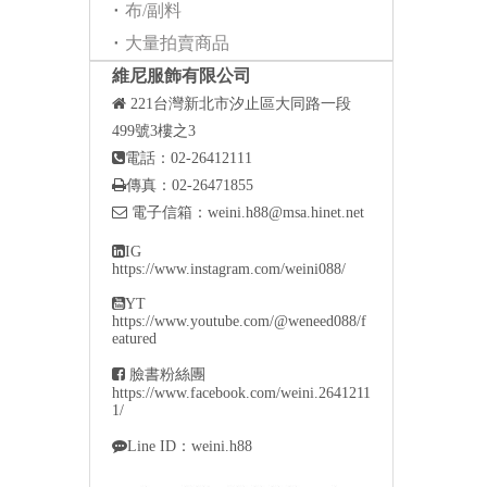
布/副料
大量拍賣商品
維尼服飾有限公司

221
台灣新北市汐止區大同路一段
499號3樓之3

電話：02-26412111

傳真：02-26471855

電子信箱：
weini.h88@msa.hinet.net

IG
https://www.instagram.com/weini088/

YT
https://www.youtube.com/@weneed088/f
eatured

臉書粉絲團
https://www.facebook.com/weini.2641211
1/

Line ID：weini.h88