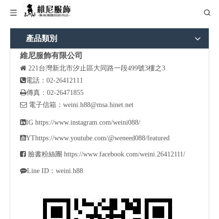
產品類別
維尼服飾有限公司

221
台灣新北市汐止區大同路一段499號3樓之3

電話：02-26412111

傳真：02-26471855

電子信箱：
weini.h88@msa.hinet.net

IG
https://www.instagram.com/weini088/

YT
https://www.youtube.com/@weneed088/featured

臉書粉絲團
https://www.facebook.com/weini.26412111/

Line ID：weini.h88