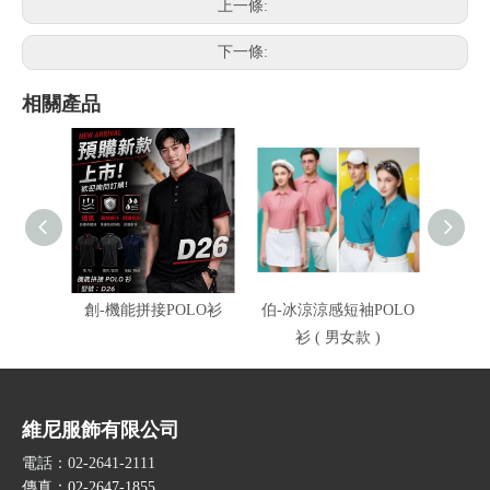
上一條:
下一條:
相關產品
創-機能拼接POLO衫
伯-冰涼涼感短袖POLO
伯-冰
衫 ( 男女款 )
衫
維尼服飾有限公司
電話：02-2641-2111
傳真：02-2647-1855