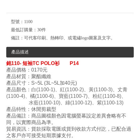
型號：
1100
最低訂購量：
30件
備註：
可代客印刷、熱轉印、或電繡logo圖案及文字。
產品描述
銘
110-
短袖
TC POLO衫 P14
產品價格：0170元
產品材質：
聚酯纖維
產品尺寸：S~5L (
3L~
5L加40元)
產品顏色
：白(1100-
1)
、紅(
1100-
2)
、黃(
110
0-
3)
、丈青
(
110
0-
4)
、
橘(
110
0-
6)
、寶藍(
110
0-
7)
、
粉紅(
110
0-
8)
、
水藍
(
110
0-
10)
、綠
(
110
0-
12)
、紫
(
110
0-
13)
產品特性：
休閒剪裁型
產品備註：商品圖檔顏色因電腦螢幕設定差異會略有不
同，以實際商品為準。
貿易資訊：貨款採取電匯或貨到收款方式付訖，已配合過
之客戶亦可接受短期票據支付。