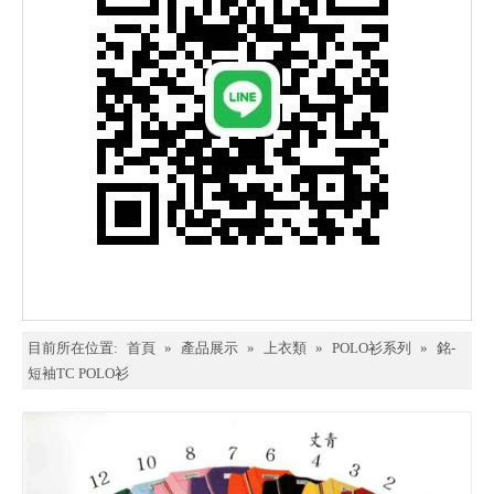
目前所在位置:
首頁
»
產品展示
»
上衣類
»
POLO衫系列
»
銘-
短袖TC POLO衫