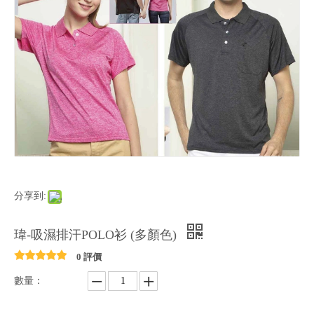
分享到:
瑋-吸濕排汗POLO衫 (多顏色)
0 評價
數量：