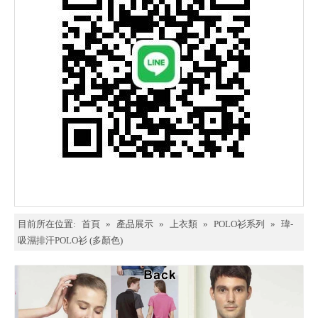
目前所在位置:
首頁
»
產品展示
»
上衣類
»
POLO衫系列
»
瑋-
吸濕排汗POLO衫 (多顏色)