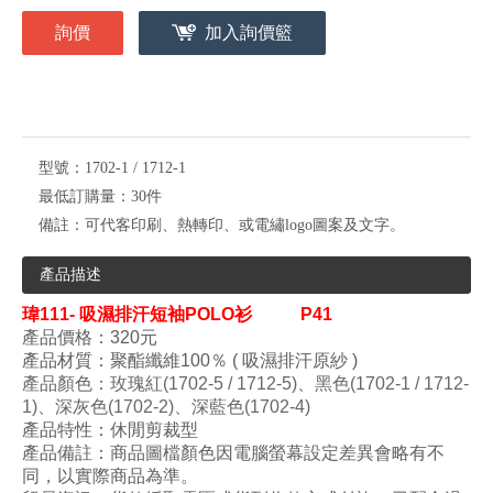
詢價
加入詢價籃
型號：
1702-1 / 1712-1
最低訂購量：
30件
備註：
可代客印刷、熱轉印、或電繡logo圖案及文字。
產品描述
瑋
111- 吸濕排汗短袖POLO衫
P41
產品價格：320元
產品材質：
聚酯纖維100
％
(
吸濕排汗原紗 )
產品顏色
：
玫瑰紅
(
1702
-5 / 1712-5
)
、黑色
(
1702
-1 / 1712-
1
)
、
深灰色
(1702-2)
、深藍色
(
1702
-4
)
產品特性：
休閒剪裁型
產品備註：商品圖檔顏色因電腦螢幕設定差異會略有不
同，以實際商品為準。