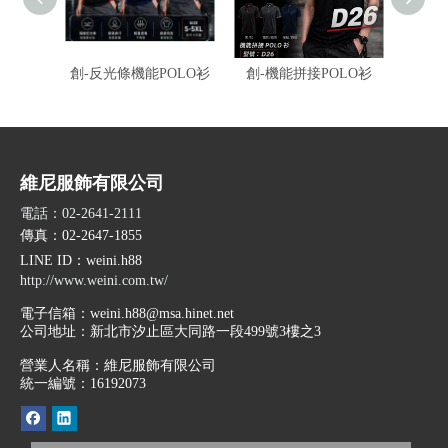
創-反光條機能POLO衫
創-機能拼接POLO衫
伯-冰
衫
維尼服飾有限公司
電話：02-2641-2111
傳真：02-2647-1855
LINE ID
：weini.h88
http://www.weini.com.tw/
電子信箱：
weini.h88@msa.hinet.net
公司地址：
新北市汐止區大同路一段499號3樓之3
營業人名稱：維尼服飾有限公司
統一編號：16192073