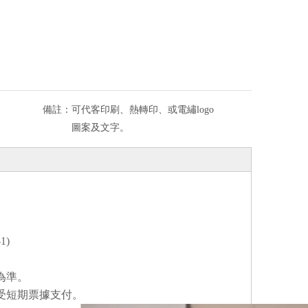
備註：
可代客印刷、熱轉印、或電繡logo
圖案及文字。
-1)
為準。
受短期票據支付。