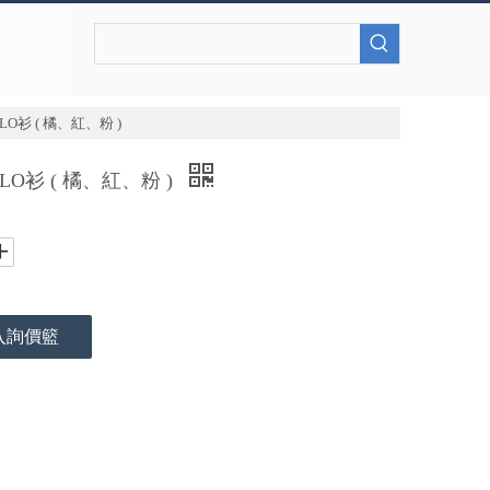
O衫 ( 橘、紅、粉 )
O衫 ( 橘、紅、粉 )
入詢價籃