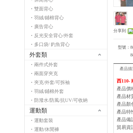
雙面背心
羽絨/鋪棉背心
廣告背心
分享到:
反光安全背心/外套
多口袋/ 釣魚背心
型號：
8
外套類
8
兩件式外套
產品描
兩面穿夾克
西110
夾克/外套/可拆袖
產品價
羽絨/鋪棉外套
產品材
防潑水/防風/抗UV/可收納
產品顏
運動類
產品特
產品備
運動套裝
貿易資
運動/休閒褲