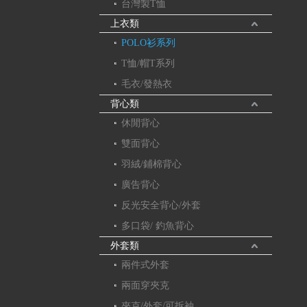
台灣製T恤
上衣類
POLO衫系列
T恤/帽T系列
毛衣/發熱衣
背心類
休閒背心
雙面背心
羽絨/鋪棉背心
廣告背心
反光安全背心/外套
多口袋/ 釣魚背心
外套類
兩件式外套
兩面穿夾克
夾克/外套/可拆袖