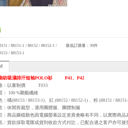
8151 / 88151-1 / 88152 / 88152-1 /
最低訂購量：
30件
8153 / 88153-1
述
- 南紡吸濕排汗短袖POLO衫 P41、P42
格：以量制價 T033
質
：
100
%聚酯纖維
色
：橘(88153 / 88153-1)、紅
(88152 / 88152-1)
、粉
(88151 / 88151
性
：
休閒剪裁型
，
適用團體服、團體制服
註：商品圖檔顏色因電腦螢幕設定差異會略有不同，以實際商品
訊：貨款採取電匯或貨到收款方式付訖，已配合過之客戶亦可接