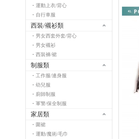
運動上衣/背心
自行車服
西裝/襯衫類
男女西套外套/背心
男女襯衫
西裝褲/裙
制服類
工作服/連身服
幼兒服
廚師制服
軍警/保全制服
家居類
圍裙
運動/魔術/毛巾