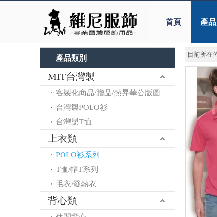
首頁
產品
目前所在位
產品類別
MIT台灣製
客製化商品/贈品/熱昇華公版圖
台灣製POLO衫
台灣製T恤
上衣類
POLO衫系列
T恤/帽T系列
毛衣/發熱衣
背心類
休閒背心