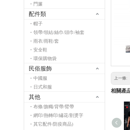
門簾
配件類
帽子
領帶/領結/絲巾/頭巾/袖套
雨衣/雨鞋/套
安全鞋
環保購物袋
民俗服飾
中國服
上一條:
日式和服
相關產
其他
布條/旗幟/背帶/臂帶
網印/熱轉印/繡花/割燙字
其它配件/防疫商品)