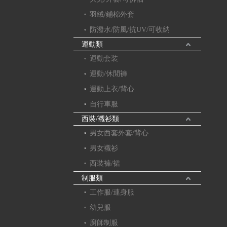
羽絨/鋪棉外套
防潑水/防風/抗UV/可收納
運動類
運動套裝
運動/休閒褲
運動上衣/背心
自行車服
西裝/襯衫類
男女西套外套/背心
男女襯衫
西裝褲/裙
制服類
工作服/連身服
幼兒服
廚師制服