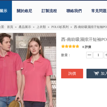
展示
關於維尼
訂製流程
聯絡我們
常見問題
置:
首頁
»
產品展示
»
上衣類
»
POLO衫系列
»
西-南紡吸濕排汗短袖POL
西-南紡吸濕排汗短袖POL
0 評價
數量：
詢價
加