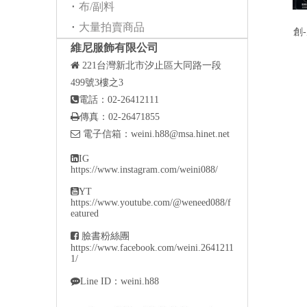
布/副料
大量拍賣商品
創
維尼服飾有限公司

221
台灣新北市汐止區大同路一段
499號3樓之3

電話：02-26412111

傳真：02-26471855

電子信箱：
weini.h88@msa.hinet.net

IG
https://www.instagram.com/weini088/

YT
https://www.youtube.com/@weneed088/f
eatured

臉書粉絲團
https://www.facebook.com/weini.2641211
1/

Line ID：weini.h88