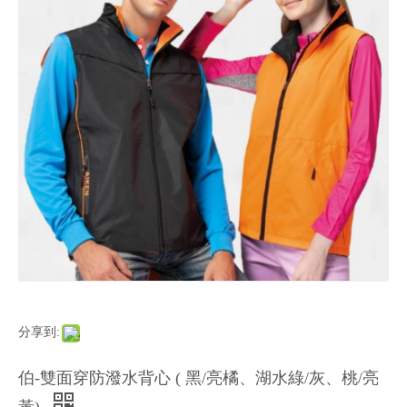
分享到:
伯-雙面穿防潑水背心 ( 黑/亮橘、湖水綠/灰、桃/亮