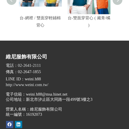
台-網裡 / 雙面穿輕鋪棉
台-雙面穿背心 ( 藏青/橘
台-雙
背心
)
維尼服飾有限公司
電話：02-2641-2111
傳真：02-2647-1855
LINE ID
：weini.h88
http://www.weini.com.tw/
電子信箱：
weini.h88@msa.hinet.net
公司地址：
新北市汐止區大同路一段499號3樓之3
營業人名稱：維尼服飾有限公司
統一編號：16192073