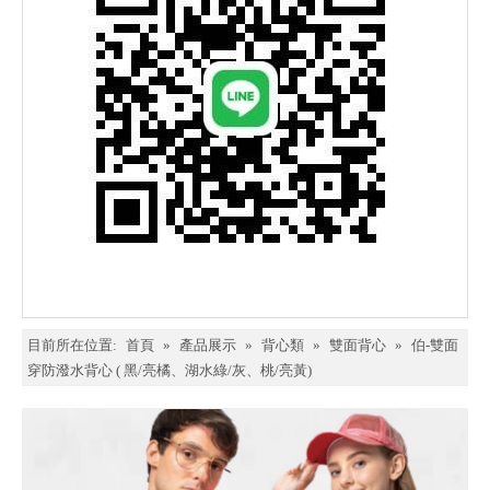
目前所在位置:
首頁
»
產品展示
»
背心類
»
雙面背心
»
伯-雙面
穿防潑水背心 ( 黑/亮橘、湖水綠/灰、桃/亮黃)