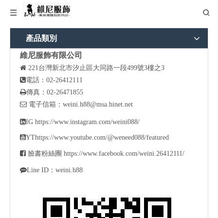
產品類別
維尼服飾有限公司

221
台灣新北市汐止區大同路一段499號3樓之3

電話：02-26412111

傳真：02-26471855

電子信箱：
weini.h88@msa.hinet.net

IG
https://www.instagram.com/weini088/

YT
https://www.youtube.com/@weneed088/featured

臉書粉絲團
https://www.facebook.com/weini.26412111/

Line ID：weini.h88