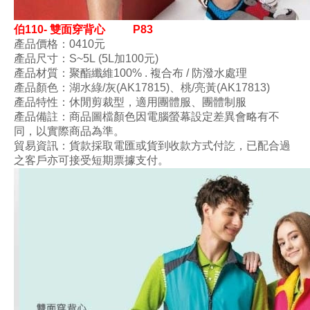
伯110- 雙面穿背心
P83
產品價格：0410
元
產品尺寸
：S
~5L (5L加100元)
產品材質
：聚酯纖維100% . 複合布 / 防潑水處理
產品顏色
：
湖水綠
/灰(AK17815)、桃
/亮黃(AK17813)
產品特性
：
休閒剪裁型
，
適用團體服、團體制服
產品備註：商品圖檔顏色因電腦螢幕設定差異會略有不
同，以實際商品為準。
貿易資訊：貨款採取電匯或貨到收款方式付訖，已配合過
之客戶亦可接受短期票據支付。