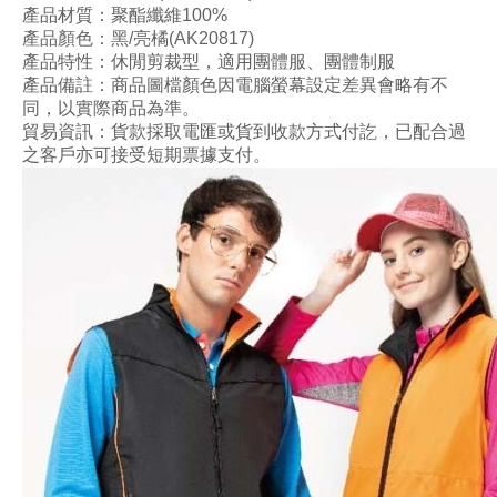
產品材質
：聚酯纖維100%
產品顏色
：
黑
/亮橘(AK20817)
產品特性
：
休閒剪裁型
，
適用團體服、團體制服
產品備註：商品圖檔顏色因電腦螢幕設定差異會略有不
同，以實際商品為準。
貿易資訊：貨款採取電匯或貨到收款方式付訖，已配合過
之客戶亦可接受短期票據支付。