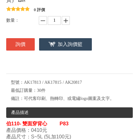
黃)
0 評價
數量：
詢價
加入詢價籃
型號：
AK17813 / AK17815 / AK20817
最低訂購量：
30件
備註：
可代客印刷、熱轉印、或電繡logo圖案及文字。
產品描述
伯110- 雙面穿背心
P83
產品價格：0410
元
產品尺寸
：S
~5L (5L加100元)