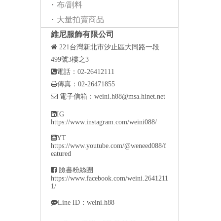
布/副料
大量拍賣商品
維尼服飾有限公司

221
台灣新北市汐止區大同路一段
499號3樓之3

電話：02-26412111

傳真：02-26471855

電子信箱：
weini.h88@msa.hinet.net

IG
https://www.instagram.com/weini088/

YT
https://www.youtube.com/@weneed088/f
eatured

臉書粉絲團
https://www.facebook.com/weini.2641211
1/

Line ID：weini.h88