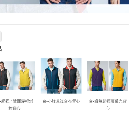
品
-網裡 / 雙面穿輕鋪
台-小蜂巢複合布背心
台-透氣超輕薄反光背
棉背心
心