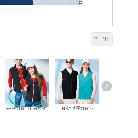
下一條:
台-彈力背心 ( 男女款 )
台-涼感彈力背心
台-彈力薄背