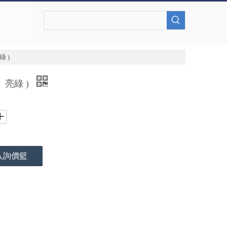
 )
、亮綠 )
入詢價籃