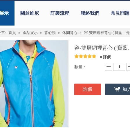
展示
關於維尼
訂製流程
聯絡我們
常見問題
置:
首頁
»
產品展示
»
背心類
»
休閒背心
»
容-雙層網裡背心 ( 寶藍、亮綠
容-雙層網裡背心 ( 寶藍
0 評價
數量：
詢價
加