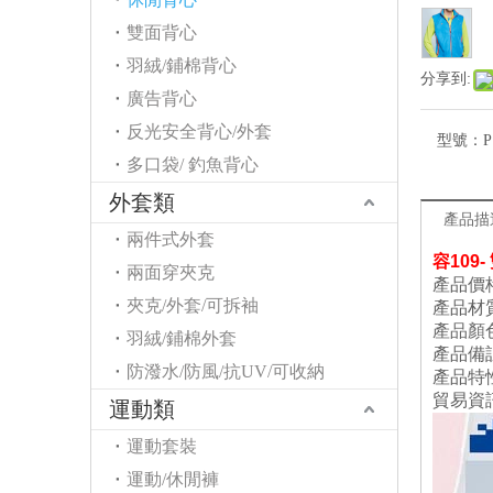
雙面背心
羽絨/鋪棉背心
分享到:
廣告背心
反光安全背心/外套
型號：
P
多口袋/ 釣魚背心
外套類
產品描
兩件式外套
容109
兩面穿夾克
產品價
夾克/外套/可拆袖
產品材
產品顏
羽絨/鋪棉外套
產品備
防潑水/防風/抗UV/可收納
產品特
貿易資
運動類
運動套裝
運動/休閒褲