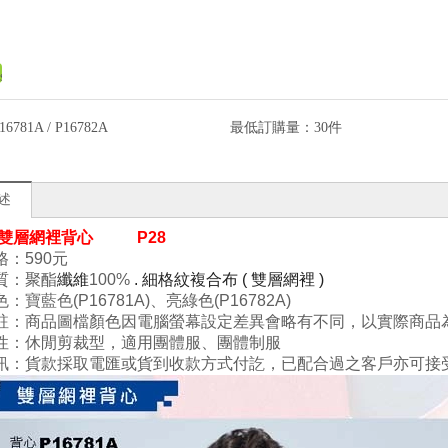
16781A / P16782A
最低訂購量：
30件
述
- 雙層網裡背心
P28
格：59
0元
質：
聚酯
纖維
100
%
. 細格紋複合布 ( 雙層網裡 )
色：寶藍色
(P16781A
)、亮綠色(P16782A)
註：商品圖檔顏色因電腦螢幕設定差異會略有不
同
，
以
實
際商品
性：
休閒剪裁型
，
適用團體服、團體制服
訊：貨款採取電匯或貨到收款方式付訖，已配合過之客戶亦可接