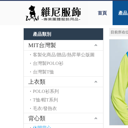
首頁
產品
目前所在位
產品類別
MIT台灣製
客製化商品/贈品/熱昇華公版圖
台灣製POLO衫
台灣製T恤
上衣類
POLO衫系列
T恤/帽T系列
毛衣/發熱衣
背心類
休閒背心