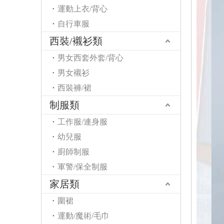
運動上衣/背心
自行車服
西裝/襯衫類
男女西套外套/背心
男女襯衫
西裝褲/裙
制服類
工作服/連身服
幼兒服
廚師制服
軍警/保全制服
家居類
圍裙
運動/魔術/毛巾