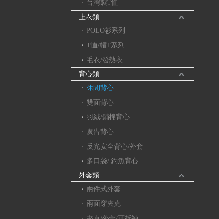
台灣製T恤
上衣類
POLO衫系列
T恤/帽T系列
毛衣/發熱衣
背心類
休閒背心
雙面背心
羽絨/鋪棉背心
廣告背心
反光安全背心/外套
多口袋/ 釣魚背心
外套類
兩件式外套
兩面穿夾克
夾克/外套/可拆袖