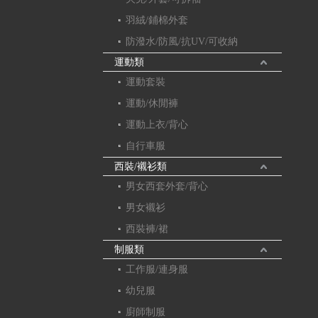
羽絨/鋪棉外套
防潑水/防風/抗UV/可收納
運動類
運動套裝
運動/休閒褲
運動上衣/背心
自行車服
西裝/襯衫類
男女西套外套/背心
男女襯衫
西裝褲/裙
制服類
工作服/連身服
幼兒服
廚師制服