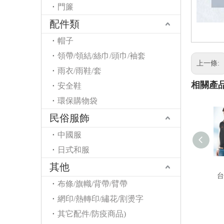
門簾
配件類
帽子
領帶/領結/絲巾/頭巾/袖套
上一條:
雨衣/雨鞋/套
相關產
安全鞋
環保購物袋
民俗服飾
中國服
日式和服
其他
台
布條/旗幟/背帶/臂帶
網印/熱轉印/繡花/割燙字
其它配件/防疫商品)