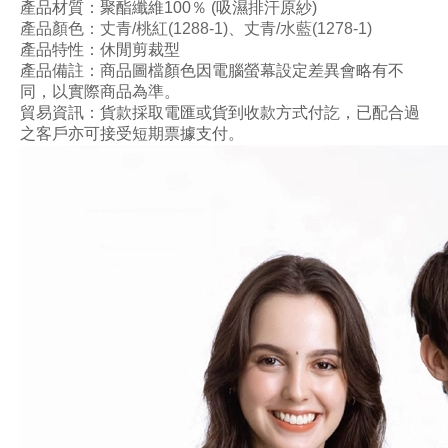
產品材質：
聚酯纖維100
％ (吸濕排汗原紗)
產品顏色
：
丈青
/桃紅
(1288-1)、
丈
青
/水藍
(1278-1)
產品特性：
休閒剪裁型
產品備註：商品圖檔顏色因電腦螢幕設定差異會略有不
同，以實際商品為準。
貿易資訊：貨款採取電匯或貨到收款方式付訖，已配合過
之客戶亦可接受短期票據支付。