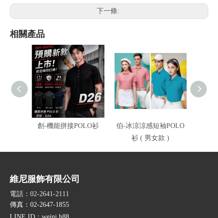
下一條:
相關產品
創-機能拼接POLO衫
伯-冰涼涼感短袖POLO
伯-冰
衫 ( 男女款 )
衫
維尼服飾有限公司
電話：02-2641-2111
傳真：02-2647-1855
LINE ID
：weini.h88