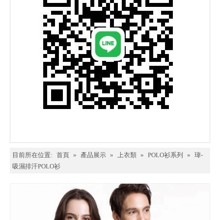
目前所在位置:
首頁
»
產品展示
»
上衣類
»
POLO衫系列
»
瑋-
吸濕排汗POLO衫