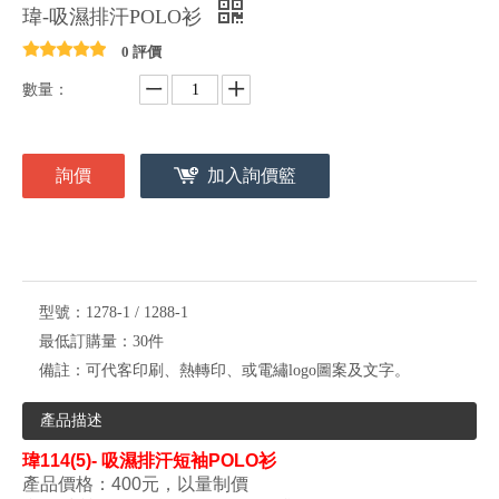
瑋-吸濕排汗POLO衫
0 評價
數量：
詢價
加入詢價籃
型號：
1278-1 / 1288-1
最低訂購量：
30件
備註：
可代客印刷、熱轉印、或電繡logo圖案及文字。
產品描述
瑋
114(5)- 吸濕排汗短袖POLO衫
產品價格：400元，以量制價