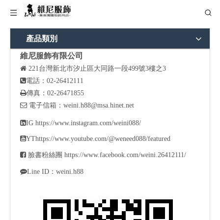
產品類別
維尼服飾有限公司

221
台灣新北市汐止區大同路一段499號3樓之3

電話：02-26412111

傳真：02-26471855

電子信箱：
weini.h88@msa.hinet.net

IG
https://www.instagram.com/weini088/

YT
https://www.youtube.com/@weneed088/featured

臉書粉絲團
https://www.facebook.com/weini.26412111/

Line ID：weini.h88