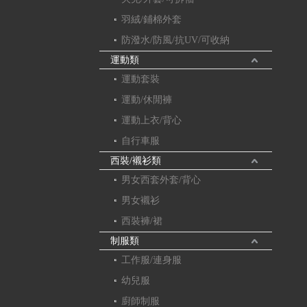
羽絨/鋪棉外套
防潑水/防風/抗UV/可收納
運動類
運動套裝
運動/休閒褲
運動上衣/背心
自行車服
西裝/襯衫類
男女西套外套/背心
男女襯衫
西裝褲/裙
制服類
工作服/連身服
幼兒服
廚師制服