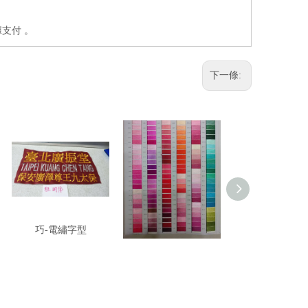
據支付
。
下一條:
巧-電繡字型
刺繡顏色
客製化印製流