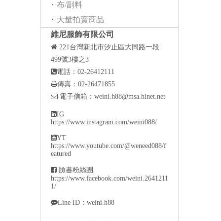
布/副料
大量拍賣商品
維尼服飾有限公司

221
台灣新北市汐止區大同路一段
499號3樓之3

電話：02-26412111

傳真：02-26471855

電子信箱：
weini.h88@msa.hinet.net

IG
https://www.instagram.com/weini088/

YT
https://www.youtube.com/@weneed088/f
eatured

臉書粉絲團
https://www.facebook.com/weini.2641211
1/

Line ID：weini.h88