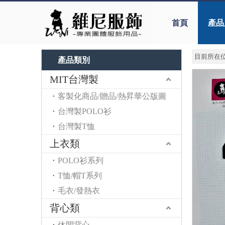
首頁
產品
目前所在位
產品類別
MIT台灣製
客製化商品/贈品/熱昇華公版圖
台灣製POLO衫
台灣製T恤
上衣類
POLO衫系列
T恤/帽T系列
毛衣/發熱衣
背心類
休閒背心