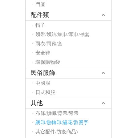
門簾
配件類
帽子
領帶/領結/絲巾/頭巾/袖套
雨衣/雨鞋/套
安全鞋
環保購物袋
民俗服飾
中國服
日式和服
其他
布條/旗幟/背帶/臂帶
網印/熱轉印/繡花/割燙字
其它配件/防疫商品)