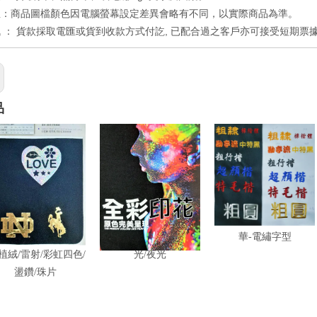
註：商品圖檔顏色因電腦螢幕設定差異會略有不同，以實際商品為準。
訊
：
貨款採取電匯或貨到收款方式付訖, 已配合過之客戶亦可接受短期票
品
-彩色熱轉/立體/反
晨-全彩滲透式膠膜/反
華-電繡字型
/植絨/雷射/彩虹四色/
光/夜光
盪鑽/珠片