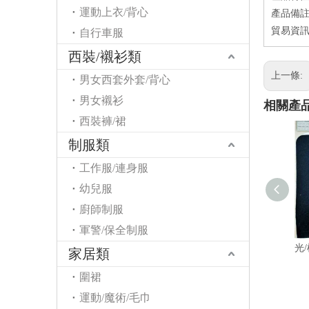
運動上衣/背心
產品備
貿易資
自行車服
西裝/襯衫類
上一條:
男女西套外套/背心
男女襯衫
相關產
西裝褲/裙
制服類
工作服/連身服
幼兒服
廚師制服
軍警/保全制服
啟
光
家居類
圍裙
運動/魔術/毛巾