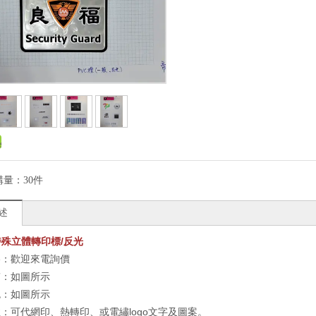
購量：
30件
述
-特殊立體轉印標/反光
格：歡迎來電詢價
質：如圖所示
色：如圖所示
：可代網印、熱轉印、或電繡logo文字及圖案。