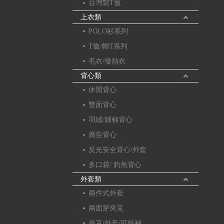
台灣製T恤
上衣類
POLO衫系列
T恤/帽T系列
毛衣/發熱衣
背心類
休閒背心
雙面背心
羽絨/鋪棉背心
廣告背心
反光安全背心/外套
多口袋/ 釣魚背心
外套類
兩件式外套
兩面穿夾克
夾克/外套/可拆袖