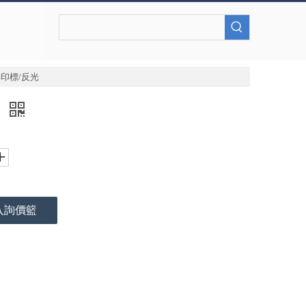
印標/反光
光
入詢價籃