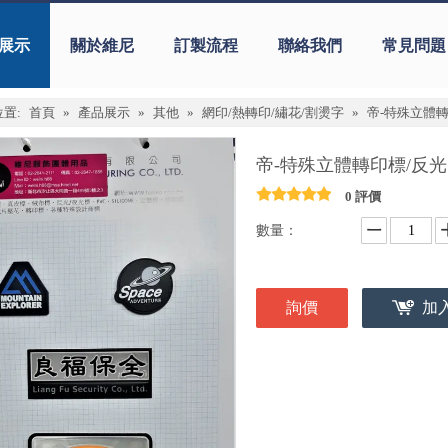
展示
關於維尼
訂製流程
聯絡我們
常見問題
置:
首頁
»
產品展示
»
其他
»
網印/熱轉印/繡花/割燙字
»
帝-特殊立體轉
帝-特殊立體轉印標/反
0 評價
數量：
詢價
加