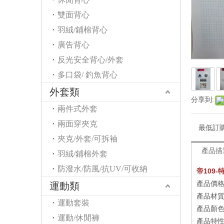
雙面背心
羽絨/鋪棉背心
廣告背心
反光安全背心/外套
多口袋/ 釣魚背心
外套類
分享到:
兩件式外套
兩面穿夾克
最低訂
夾克/外套/可拆袖
產品描
羽絨/鋪棉外套
防潑水/防風/抗UV/可收納
帝109
產品價
運動類
產品材
運動套裝
產品顏
運動/休閒褲
產品特性