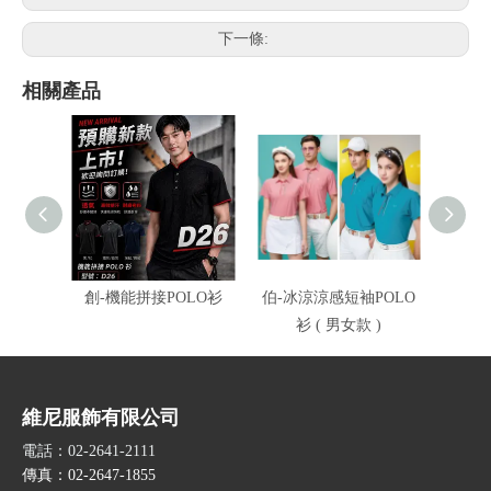
下一條:
相關產品
創-機能拼接POLO衫
伯-冰涼涼感短袖POLO
伯-冰
衫 ( 男女款 )
衫
維尼服飾有限公司
電話：02-2641-2111
傳真：02-2647-1855