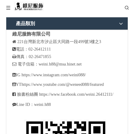
產品類別
維尼服飾有限公司

221
台灣新北市汐止區大同路一段499號3樓之3

電話：02-26412111

傳真：02-26471855

電子信箱：
weini.h88@msa.hinet.net

IG
https://www.instagram.com/weini088/

YT
https://www.youtube.com/@weneed088/featured

臉書粉絲團
https://www.facebook.com/weini.26412111/

Line ID：weini.h88