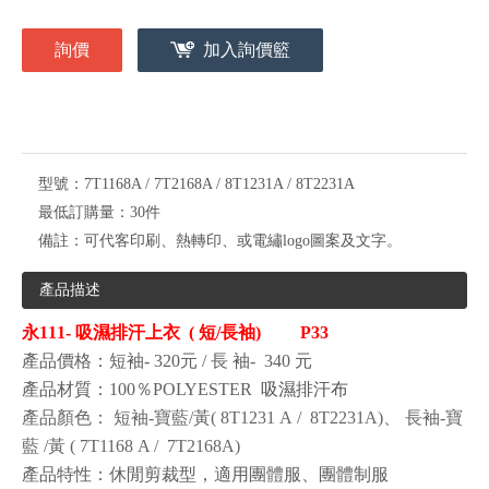
詢價
加入詢價籃
型號：
7T1168A / 7T2168A / 8T1231A / 8T2231A
最低訂購量：
30件
備註：
可代客印刷、熱轉印、或電繡logo圖案及文字。
產品描述
永111- 吸濕排汗上衣 ( 短/長袖) P33
產品價格：短袖- 320
元 / 長
袖-
340
元
產品材質
：100％POLYESTER
吸濕排汗布
產品顏色
：
短袖-
寶藍/黃
(
8T1231
A /
8T2231A)、
長袖-
寶
藍
/黃
(
7T1168
A /
7T2168A)
產品特性：休閒剪裁型，適用團體服、團體制服