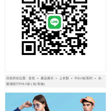
目前所在位置:
首頁
»
產品展示
»
上衣類
»
POLO衫系列
»
永-
吸濕排汗POLO衫 ( 短/長袖)