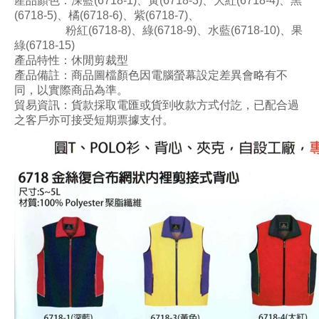
產品顏色
：深
藍(6718-1)、黃(6718-3)
、大紅
(6718-4)
、黑
(6718-5)
、
橘(6718-6)
、
紫(6718-7)
、
粉紅(6718-8)
、
綠(6718-9)
、水藍
(6718-10)
、果
綠
(6718-15)
產品特性：
休閒剪裁型
產品備註：商品圖檔顏色因電腦螢幕設定差異會略有不
同，以實際商品為準。
貿易資訊：貨款採取電匯或貨到收款方式付訖，已配合過
之客戶亦可接受短期票據支付。