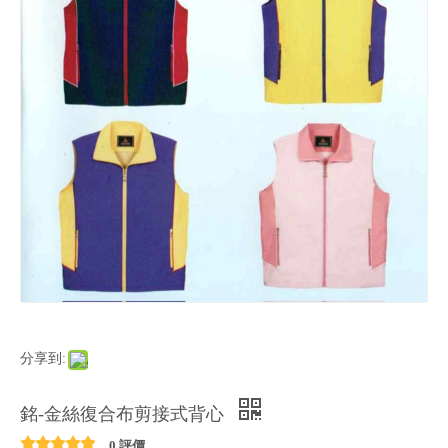
分享到:
銘-金絲復合布剪接式背心
0 評價