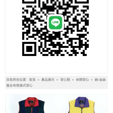
目前所在位置:
首頁
»
產品展示
»
背心類
»
休閒背心
»
銘-金絲
復合布剪接式背心