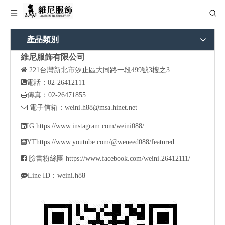
產品類別
維尼服飾有限公司

221
台灣新北市汐止區大同路一段499號3樓之3

電話：02-26412111

傳真：02-26471855

電子信箱：
weini.h88@msa.hinet.net

IG
https://www.instagram.com/weini088/

YT
https://www.youtube.com/@weneed088/featured

臉書粉絲團
https://www.facebook.com/weini.26412111/

Line ID：weini.h88