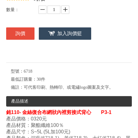
數量：
詢價
加入詢價籃
型號：
6718
最低訂購量：
30件
備註：
可代客印刷、熱轉印、或電繡logo圖案及文字。
產品描述
銘
110- 金絲復合布網狀內裡剪接式背心
P3-1
產品價格：0320元
產品材質：
聚酯纖維100
％
產品尺寸：S~5L (5L加100元)