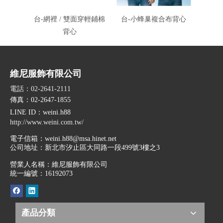
台-網裡 / 雙面穿輕鋪棉
台-小蜂巢複合布背心
台-透
背心
維尼服飾有限公司
電話：02-2641-2111
傳真：02-2647-1855
LINE ID
：weini.h88
http://www.weini.com.tw/
電子信箱：
weini.h88@msa.hinet.net
公司地址：
新北市汐止區大同路一段499號3樓之3
營業人名稱：維尼服飾有限公司
統一編號：16192073
產品分類