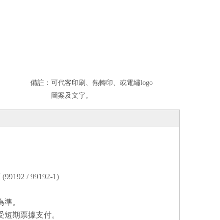
備註：
可代客印刷、熱轉印、或電繡logo
圖案及文字。
藍
(99192 / 99192-1)
為準。
受短期票據支付。