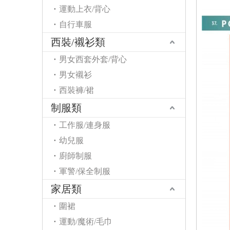
運動上衣/背心
自行車服
西裝/襯衫類
男女西套外套/背心
男女襯衫
西裝褲/裙
制服類
工作服/連身服
幼兒服
廚師制服
軍警/保全制服
家居類
圍裙
運動/魔術/毛巾