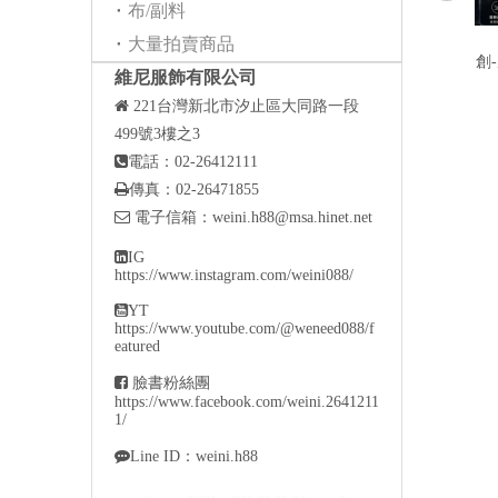
布/副料
大量拍賣商品
創
維尼服飾有限公司

221
台灣新北市汐止區大同路一段
499號3樓之3

電話：02-26412111

傳真：02-26471855

電子信箱：
weini.h88@msa.hinet.net

IG
https://www.instagram.com/weini088/

YT
https://www.youtube.com/@weneed088/f
eatured

臉書粉絲團
https://www.facebook.com/weini.2641211
1/

Line ID：weini.h88