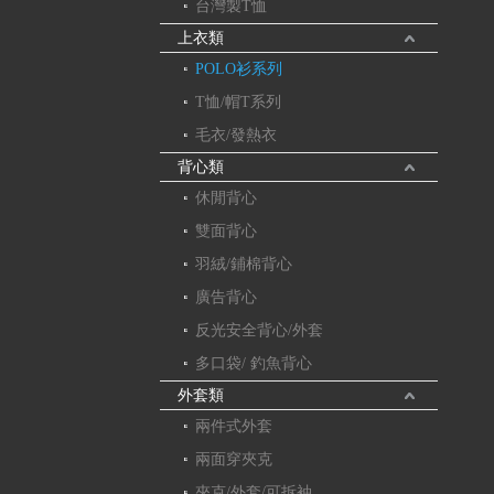
台灣製T恤
上衣類
POLO衫系列
T恤/帽T系列
毛衣/發熱衣
背心類
休閒背心
雙面背心
羽絨/鋪棉背心
廣告背心
反光安全背心/外套
多口袋/ 釣魚背心
外套類
兩件式外套
兩面穿夾克
夾克/外套/可拆袖