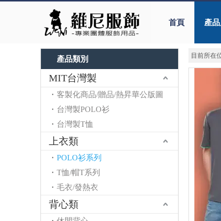
首頁
產品
目前所在位
產品類別
MIT台灣製
客製化商品/贈品/熱昇華公版圖
台灣製POLO衫
台灣製T恤
上衣類
POLO衫系列
T恤/帽T系列
毛衣/發熱衣
背心類
休閒背心