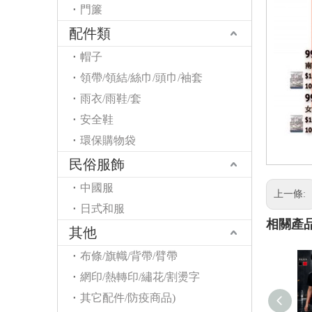
門簾
配件類
帽子
領帶/領結/絲巾/頭巾/袖套
雨衣/雨鞋/套
安全鞋
環保購物袋
民俗服飾
中國服
上一條:
日式和服
相關產
其他
布條/旗幟/背帶/臂帶
網印/熱轉印/繡花/割燙字
其它配件/防疫商品)