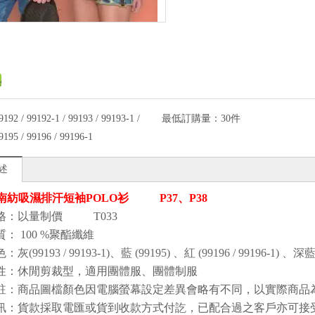
9192 / 99192-1 / 99193 / 99193-1 /
最低訂購量：
30件
9195 / 99196 / 99196-1
述
- 南紡吸濕排汗短袖POLO衫 P37、P38
格：以量制價 T033
質
：
100
%聚酯纖維
色
：灰(99193 / 99193-1)、藍
(99195)
、紅
(99196 / 99196-1)
、深
性
：
休閒剪裁型
，
適用團體服、團體制服
註：商品圖檔顏色因電腦螢幕設定差異會略有不同，以實際商品
訊：貨款採取電匯或貨到收款方式付訖，已配合過之客戶亦可接