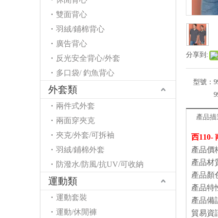
雙面背心
羽絨/鋪棉背心
廣告背心
分享到:
反光安全背心/外套
多口袋/ 釣魚背心
型號：
9
外套類
9
兩件式外套
產品描
兩面穿夾克
夾克/外套/可拆袖
西110
羽絨/鋪棉外套
產品價
產品材
防潑水/防風/抗UV/可收納
產品顏
運動類
產品特
運動套裝
產品備
運動/休閒褲
貿易資