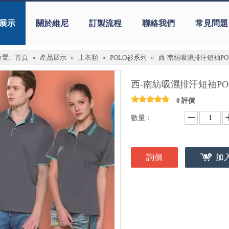
展示
關於維尼
訂製流程
聯絡我們
常見問題
置:
首頁
»
產品展示
»
上衣類
»
POLO衫系列
»
西-南紡吸濕排汗短袖POLO
西-南紡吸濕排汗短袖POL
0 評價
數量：
詢價
加