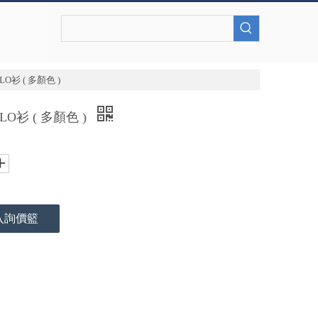
衫 ( 多顏色 )
O衫 ( 多顏色 )
入詢價籃