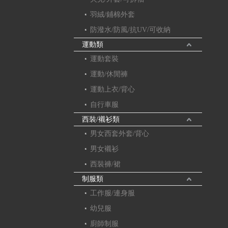
羽絨/鋪棉外套
防潑水/防風/抗UV/可收納
運動類
運動套裝
運動/休閒褲
運動上衣/背心
自行車服
西裝/襯衫類
男女西套外套/背心
男女襯衫
西裝褲/裙
制服類
工作服/連身服
幼兒服
廚師制服