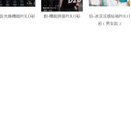
-反光條機能POLO衫
創-機能拼接POLO衫
伯-冰涼涼感短袖POLO
衫 ( 男女款 )