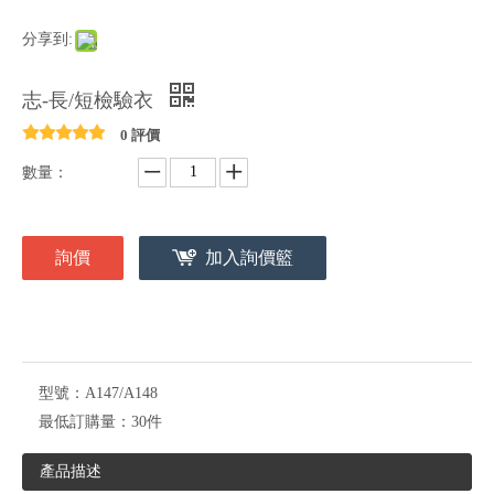
分享到:
志-長/短檢驗衣
0 評價
數量：
詢價
加入詢價籃
型號：
A147/A148
最低訂購量：
30件
產品描述