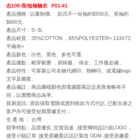
志109-長/短檢驗衣 P01-41
產品價格 : 以量制價. 款式不一短袖約$550元、長袖約
$600元.
產品尺寸：S~3L
產品材質：35%COTTON
，65%POLYESTER<
133X72
平織布>
產品顏色：白色、黑色、多色可選.
產品優點：耐穿耐磨
，廚師服、
保全、
工作服必備
。
產品特性：可客製公司名稱代網印、熱轉印、或電繡logo
文字及圖案。
產品備註：商品圖檔顏色因電腦螢幕設定差異會略有不
同，以實際商品為準。
貿易資訊
:
貨款採取電匯或貨到收款方式付訖, 已配合過之
客戶亦可接受短期票據支付
。
生 產 地 ： 台灣
競爭特點：品質優良 ,交貨迅速 ,接受獨特設計或LOGO ,
接受小額訂單 ,接受原廠委託設計製造 ODM ,接受原廠委