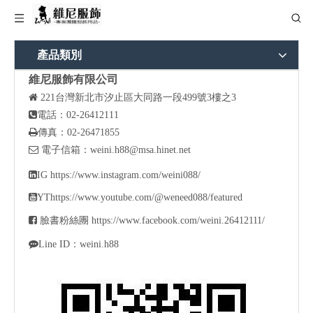
產品類別
維尼服飾有限公司

221
台灣新北市汐止區大同路一段499號3樓之3

電話：02-26412111

傳真：02-26471855

電子信箱：
weini.h88@msa.hinet.net

IG
https://www.instagram.com/weini088/

YT
https://www.youtube.com/@weneed088/featured

臉書粉絲團
https://www.facebook.com/weini.26412111/

Line ID：weini.h88