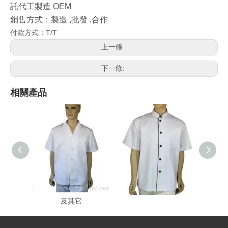
託代工製造 OEM
銷售方式：製造 ,批發 ,合作
付款方式：T/T
上一條:
下一條:
相關產品
志-國民領短/長袖廚師服
其它類廚師服
志-雙
及其它