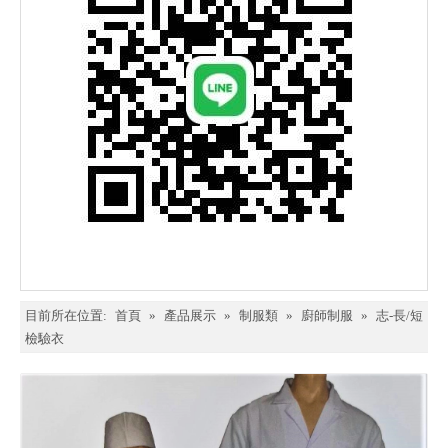
目前所在位置:
首頁
»
產品展示
»
制服類
»
廚師制服
»
志-長/短
檢驗衣