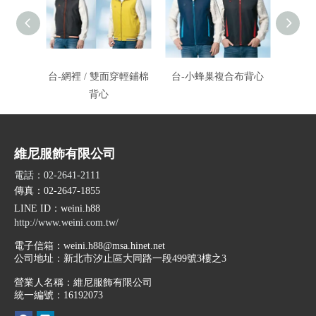
台-網裡 / 雙面穿輕鋪棉
台-小蜂巢複合布背心
台-透
背心
維尼服飾有限公司
電話：02-2641-2111
傳真：02-2647-1855
LINE ID
：weini.h88
http://www.weini.com.tw/
電子信箱：
weini.h88@msa.hinet.net
公司地址：
新北市汐止區大同路一段499號3樓之3
營業人名稱：維尼服飾有限公司
統一編號：16192073