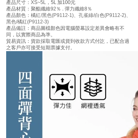
產品尺寸：XS~5L
，
5L 加100元
產品材質：
聚酯纖維92
％ .
彈力纖維8
％
產品顏色
：橘紅/黑色
(P9112-1
)
、孔雀綠/白色
(
P91
1
2
-2
)
、
黑色
/
橘
紅
(
P91
1
2
-3
)
產品備註：商品圖檔顏色因電腦螢幕設定差異會略有不
同，以實際商品為準。
貿易資訊：貨款採取電匯或貨到收款方式付訖，已配合過
之客戶亦可接受短期票據支付。