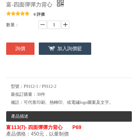
富-四面彈彈力背心
0 評價
數量：
詢價
加入詢價籃
型號：
P9112-1 / P9112-2
最低訂購量：
30件
備註：
可代客印刷、熱轉印、或電繡logo圖案及文字。
產品描述
富113(7)- 四面彈彈力背心 P69
產品價格：450元，以量制價