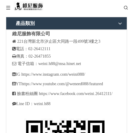
產品類別
維尼服飾有限公司

221
台灣新北市汐止區大同路一段499號3樓之3

電話：02-26412111

傳真：02-26471855

電子信箱：
weini.h88@msa.hinet.net

IG
https://www.instagram.com/weini088/

YT
https://www.youtube.com/@weneed088/featured

臉書粉絲團
https://www.facebook.com/weini.26412111/

Line ID：weini.h88