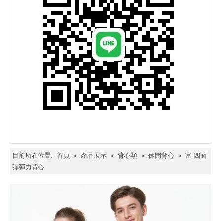
目前所在位置:
首頁
»
產品展示
»
背心類
»
休閒背心
»
富-四面
彈彈力背心